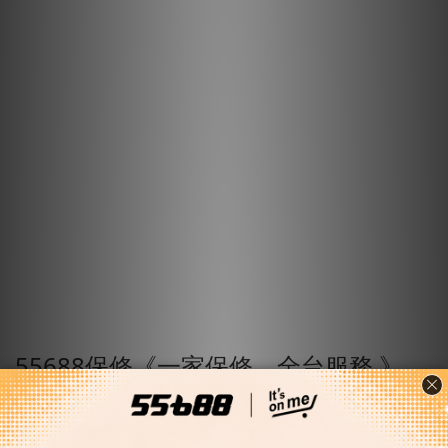
55688保修《一家保修．全台服務 》
55688保修隸屬55688集團，全台擁有12家保修
廠，專營汽車保養與維修，2019與美國固特異輪