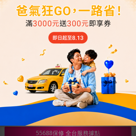
胎結盟成立最多固特異旗艦廠、各大廠牌輪胎服
務。
55688保修10餘年來，全台營業車跟自用車服務
數量已超過20萬輛以上。
《一家保修，全台服務 》
★保養維修： 全面的保養與維修服務，保持您的
愛車最佳狀態
★底盤專家： 專業的底盤維修與保養
★各廠牌輪胎專售： 滿足您對不同品牌輪胎的需
求
★避震器： 提供高品質避震器，提升駕駛舒適度
★鋁圈： 個性化鋁圈選擇
55688保修 全台服務據點