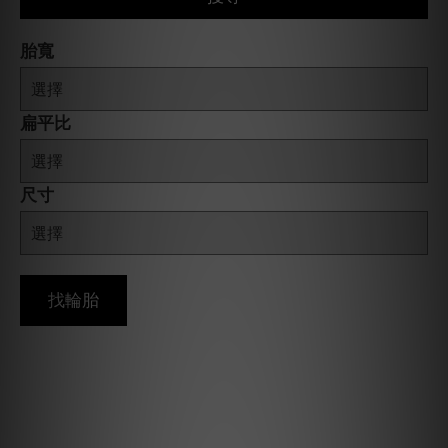
胎寬
扁平比
尺寸
找輪胎