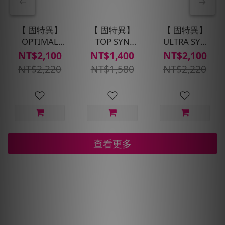
【 固特異】
【 固特異】
【 固特異】
OPTIMAL
TOP SYN
ULTRA SYN
SYN 5W40 合
10W-40 合成
5W30 LL C3
NT$2,100
NT$1,400
NT$2,100
成機油4瓶+
機油4瓶+ 汽
合成機油4瓶+
NT$2,220
NT$1,580
NT$2,220
汽車健檢保養
車健檢保養套
汽車健檢保養
套組(含安裝費
組(含安裝費_
套組(含安裝工
_耗材另計)
耗材另計)
資_耗材另計)
查看更多