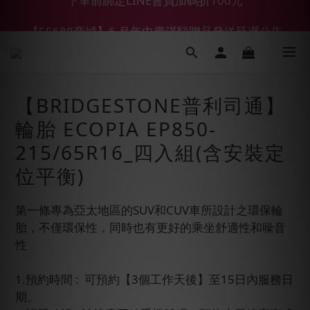
【55688商城】6 月年中慶滿額贈品發送延遲公告
【鑽石熊/金熊新客首購限定】優惠搭車金
【鑽石熊/金熊新客首購限定】優惠搭車金
【BRIDGESTONE普利司通】
輪胎 ECOPIA EP850-
215/65R16_四入組(含安裝定
位平衡)
第一條專為亞太地區的SUV和CUV車所設計之環保輪
胎，不僅環保性，同時也有更好的乘坐舒適性和噪音
性
1.預約時間 :  可預約【3個工作天後】至15日內服務日
期。