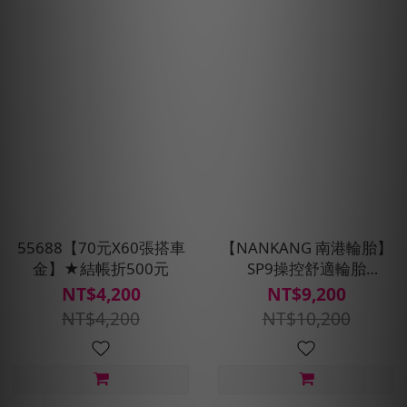
55688【70元X60張搭車
【NANKANG 南港輪胎】
金】★結帳折500元
SP9操控舒適輪胎
205/55/R16四入組(含安裝
NT$4,200
NT$9,200
定位平衡)
NT$4,200
NT$10,200