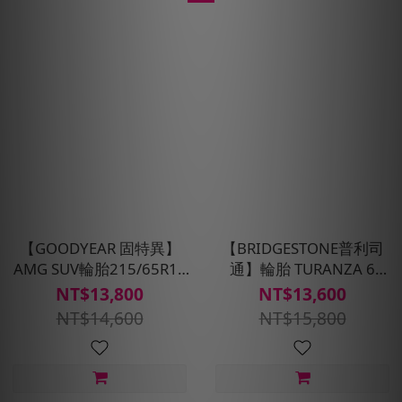
【GOODYEAR 固特異】
【BRIDGESTONE普利司
AMG SUV輪胎215/65R16
通】輪胎 TURANZA 6
四入組(濕抓/耐用雙重保
-215/60R16_四入組(含安
NT$13,800
NT$13,600
護)含安裝定位平衡
裝定位平衡)
NT$14,600
NT$15,800