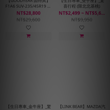
【GOODYEAR 固特異】
【生日專車_雙子座】_驚
F1A6 SUV-235/45R19 四
喜行程 (限北北基桃)
入組 (超高性能操控胎)含
NT$28,800
NT$2,499 ~ NT$5,6...
安裝定位平衡
NT$29,600
NT$9,950
【生日專車_金牛座】_驚
【LINK BEAR】MAZDA汽