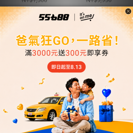
【訂閱85元X20張搭車
苗栗縣-桃園機場接送機
金】★贈搭車金120元(每
(豪華型房車)
30天自動扣款)
NT$1,700
NT$2,560 ~ NT$3,9...
NT$1,820
NT$4,100