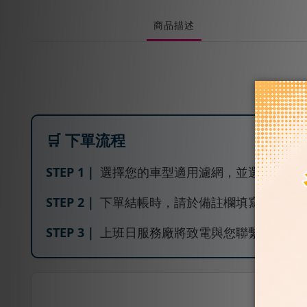
商品描述
🛒 下單流程
STEP 1｜
選擇您的車型適用濾網，並選擇服務
STEP 2｜
下單結帳時，請於備註欄填寫「車型(
STEP 3｜
上班日服務廠將致電與您聯繫，安排