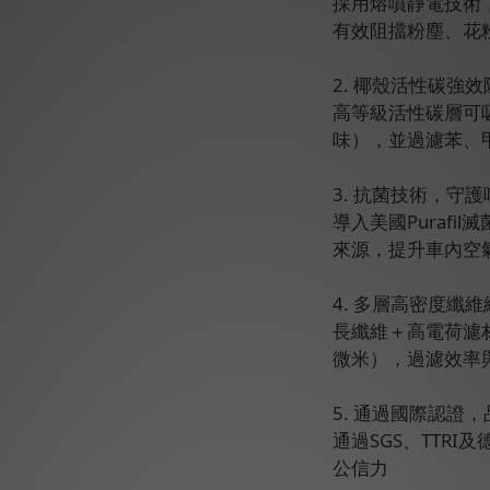
採用熔噴靜電技術
有效阻擋粉塵、花
2. 椰殼活性碳強效
高等級活性碳層可
味），並過濾苯、
3. 抗菌技術，守
導入美國Purafi
來源，提升車內空
4. 多層高密度纖
長纖維＋高電荷濾材
微米），過濾效率
5. 通過國際認證
通過SGS、TTRI
公信力