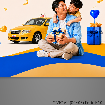
CR-V III (07~12) / IV (12~17)
Odyssey III / IV (05~18)
Pilot II (09~15) / III (16~19)
CIVIC VI (95~00) K8
CIVIC VII (00~05) Ferio K10