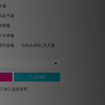
中廠
鎮延平廠
經國廠
中永春廠
雄民族廠
台南永康區_永大廠
立即購買
加入追蹤清單