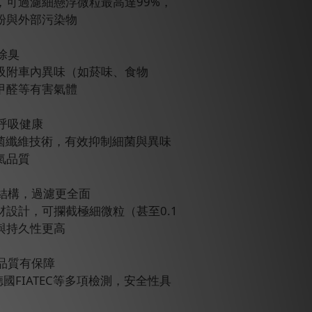
，可過濾細懸浮微粒最高達99%，
粉與外部污染物
除臭
吸附車內異味（如菸味、食物
甲醛等有害氣體
護呼吸健康
l滅菌纖維技術，有效抑制細菌與異味
氣品質
維結構，過濾更全面
設計，可攔截極細微粒（甚至0.1
與持久性更高
，品質有保障
及德國FIATEC等多項檢測，安全性具