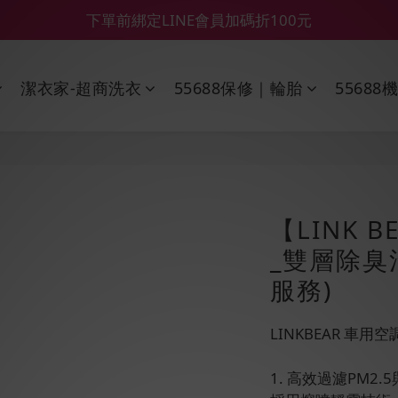
【55688商城】6 月年中慶滿額贈品發送延遲公告
【鑽石熊/金熊新客首購限定】優惠搭車金
【鑽石熊/金熊新客首購限定】優惠搭車金
潔衣家-超商洗衣
55688保修｜輪胎
55688
【LINK 
_雙層除臭
服務)
LINKBEAR 車
1. 高效過濾PM2