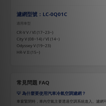
濾網型號：LC-0Q01C
適用車型
CR-V V / VI (17~23~)
City V (08~14) / VI (14~)
Odyssey V (19~23)
HR-V II (15~)
常見問題 FAQ
💡 為什麼要使用汽車冷氣空調濾網？
車窗緊閉時，車內空氣主要透過空調系統進入。濾網