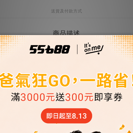
送貨及付款方式
商品描述
廠區
含出廠年份)＋車號」
安裝時間