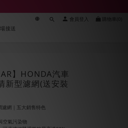
會員登入
購物車(0)
機場接送
立即購買
BEAR】HONDA汽車
清新型濾網(送安裝
用空調濾網｜五大銷售特色
.5與空氣污染物