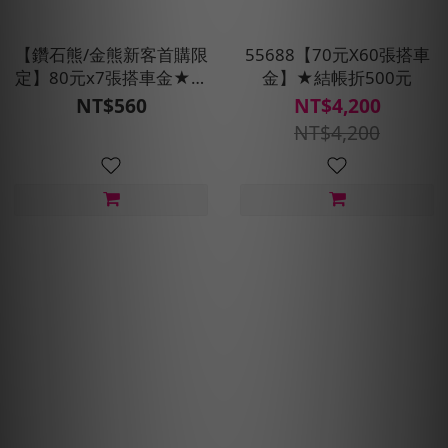
【鑽石熊/金熊新客首購限
55688【70元X60張搭車
定】80元x7張搭車金★現
金】★結帳折500元
折100元
NT$560
NT$4,200
NT$4,200