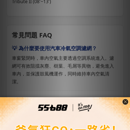
Tribute II (08'~13')
常見問題 FAQ
💡 為什麼要使用汽車冷氣空調濾網？
車窗緊閉時，車內空氣主要透過空調系統進入。濾
網可有效阻擋灰塵、樹葉、毛屑等異物，避免進入
車內，並保護鼓風機運作，同時維持車內空氣清
潔。
💡 為什麼需要定期更換？
長期使用會累積灰塵與污染物，導致濾網阻塞，進
而：
• 出風量下降