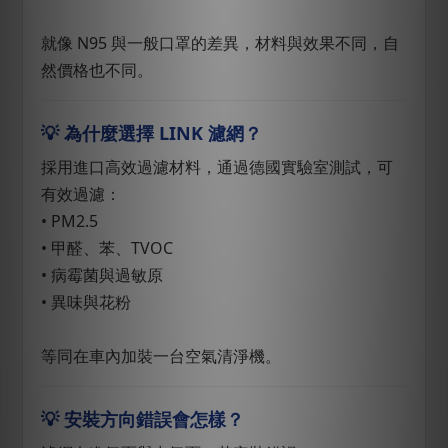
就像 N95 與一般口罩的差異，材料與效果不同，自
然價格也不同。
💡 為什麼選擇 LINK 濾網？
採用進口高效過濾材料，通過德國實驗室測試，可
有效過濾：
• PM2.5
• 甲醛、苯、TVOC
• 病霉菌與過敏原
• 異味與花粉
等同在車內加裝一台空氣清淨機。
💡 安裝方向錯誤會怎樣？