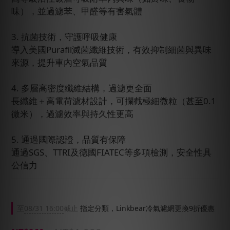
味），並過濾苯、甲醛等有害氣體
3. 抗菌技術，守護呼吸健康
導入美國Purafil滅菌纖維技術，有效抑制細菌與異味
來源，提升車內空氣品質
4. 多層高密度纖維結構，過濾更全面
長纖維＋高電荷濾材設計，可攔截極細微粒（甚至0.1
微米），過濾效率與持久性更高
5. 通過國際認證，品質有保障
通過SGS、TTRI及德國FIATEC等多項檢測，安全性具
公信力
至
08/31 16:00
截止
指定分類，Linkbear冷氣濾網更換9折優惠