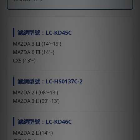
濾網型號：LC-KD45C
MAZDA 3 III (14'~19')
MAZDA 6 III (14'~)
CX5 (13'~)
濾網型號：LC-HS0137C-2
MAZDA 2 I (08'~13')
MAZDA 3 II (09'~13')
濾網型號：LC-KD46C
MAZDA 2 II (14'~)