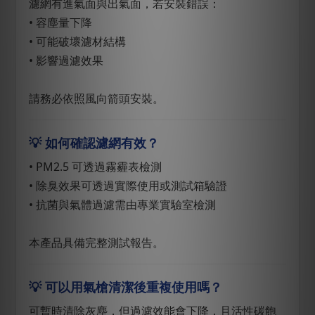
濾網有進氣面與出氣面，若安裝錯誤：
• 容塵量下降
• 可能破壞濾材結構
• 影響過濾效果
請務必依照風向箭頭安裝。
💡 如何確認濾網有效？
• PM2.5 可透過霧霾表檢測
• 除臭效果可透過實際使用或測試箱驗證
• 抗菌與氣體過濾需由專業實驗室檢測
本產品具備完整測試報告。
💡 可以用氣槍清潔後重複使用嗎？
可暫時清除灰塵，但過濾效能會下降，且活性碳飽