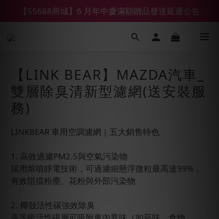
【55688商城】6 月年中慶滿額贈品發送延遲公告
【鑽石熊/金熊新客首購限定】優惠搭車金
【鑽石熊/金熊新客首購限定】優惠搭車金
【LINK BEAR】MAZDA汽車_
雙層除臭清新型濾網(送安裝服
務)
LINKBEAR 車用空調濾網｜五大銷售特色
1. 高效過濾PM2.5與空氣污染物
採用熔噴靜電技術，可過濾細懸浮微粒最高達99%，
有效阻擋粉塵、花粉與外部污染物
2. 椰殼活性碳強效除臭
高等級活性碳層可吸附車內異味（如菸味、食物