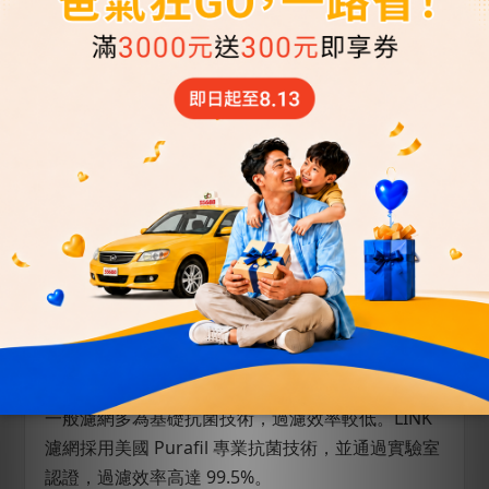
• 冷氣效果變差
• 鼓風機壽命縮短
• 車內產生異味甚至霉味
💡 濾網是清洗式還是拋棄式？
本產品為拋棄式濾網，建議定期更換以維持最佳效
果。
💡 會影響風量嗎？
正常使用情況下不會影響風量。
💡 為什麼市面上有更便宜的濾網？
一般濾網多為基礎抗菌技術，過濾效率較低。LINK
濾網採用美國 Purafil 專業抗菌技術，並通過實驗室
認證，過濾效率高達 99.5%。