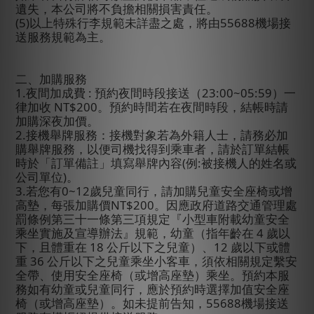
遺失，本公司將不負擔相關損害責任。
(5)
以上特殊行李規範未詳盡之處，將由
55688
機場接
送服務規範為主。
二、加購服務
1.
夜間加成費
:
預約夜間時段接送（
23:00~05:59
）一
律加收
NT$200
。預約時間若在夜間時段，結帳時
請
加購深夜加價。
2.
接機舉牌服務：接機對象若為外籍人士，請務必加
購舉牌服務，以便司機找得到乘車者，請於訂單結帳
時於「訂單備註」填寫舉牌內容
(
例
:
被接機人的姓名或
公司單位
)
。
3.
若您有
0~12
歲兒童同行，請加購兒童安全座椅或增
高墊，每張加購價
NT$200
。因應政府道路交通管理處
罰條例第三十一條第三項規定『小型車附載幼童安全
乘坐實施及宣導辦法』規範，幼童（指年齡在
4
歲以
下，且體重在
18
公斤以下之兒童）、
12
歲以下或體
重
36
公斤以下之兒童乘坐小客車，須依相關規定繫安
全帶、使用安全座椅（或增高座墊）乘坐。預約本服
務如有幼童或兒童同行，應於預約時選擇加值安全座
椅（或增高座墊）。如未提前告知，
55688
機場接送