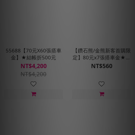
55688【70元X60張搭車
【鑽石熊/金熊新客首購限
金】★結帳折500元
定】80元x7張搭車金★現
折100元
NT$4,200
NT$560
NT$4,200