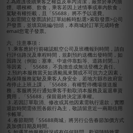
2.
為維護後續乘客之權益及車內清潔，嚴禁於車內抽
煙、嚼檳榔、飲食，乘客若因上述情事或車內飲食，
駕駛有權拒載，且「
55688
」將不予以退費。
3.
如需開立發票請於訂單結帳時點選
>
索取發票
>
公司
戶發票，並填寫統編
/
抬頭，本商城於訂單完成時會
email
您電子發票。
六、注意事項：
1 .
乘客應於行前確認航空公司及班機報到時間，請自
行評估路況及車程時間，規劃預約送機出發時間，如
因路況（例如：塞車、中途停靠點等、道路封閉
...
）
等因素
，「
55688
」不負擔造成無法登機之責任。
2.
預約本服務當天如遇颱風來襲或不可抗力之因素，
為保障服務駕駛及乘客人身安全，若地方縣市政府宣
布停止上班上課，「
55688
」有權暫停機場接送服
務，客服將另行通知乘客手動取消本服務及返退車資
費用，「
55688
」保留最終決定派車權。
3 .
若因訂單取消、修改或其他因素需執行退款，實際
退款時間需依照各銀行為主，敬請留意近一兩期信用
卡帳單。
4 .
春節期間「
55688
商城」將另行公告春節加價方式
及加價日期及時間。
5 .
如遇其他服務狀況或有任何疑問，歡迎隨時致電