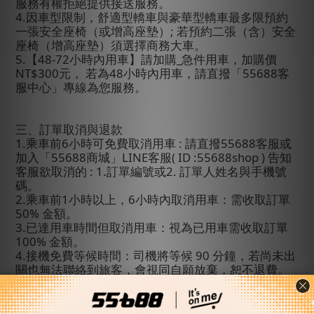
服務有權拒絕提供接送服務。
4.
因車型限制，舒適型轎車與豪華型轎車最多限預約
一張安全座椅（或增高座墊）
;
若預約二張（含）安全
座椅（增高座墊）須選擇商務大車。
5.
【
48-72
小時內用車】請加購
_
急件用車，加購價
NT$300
元
，
若為
48
小時內用車
，請直撥「
55688
客
服中心」專線為您服務。
三、訂單取消與退款
1.
乘車前
6
小時可免費取消用車
:
請直撥
55688
客服或
加入「
55688
商城」
LINE
客服
( ID :55688shop )
告知
客服欲取消的
: 1.
訂單編號
或
2.
訂單人姓名與手機號
碼。
2.
乘車前
1
小時以上，
6
小時內取消用車：需收取訂單
50%
金額。
3.
已達用車時間但取消用車：視為已用車需收取訂單
100%
金額。
4.
接機免費等候時間：司機將等候
90
分鐘，若尚未出
關也無法聯絡到旅客，會視同自願放棄，恕不退費。
(
例：班機抵達時間
12:00
，司機至
13:30
仍無法聯絡到
旅客，司機向客服回報後會直接離開機場。
)
5.
若您的班機延誤超過表訂抵達時間
4
小時（含）
以