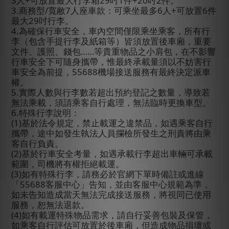
3
人
+
可放置最大行李箱
29
吋
1
件
+20
吋
2
件。
3.
商務型
/
寬敝
7
人座車款：可乘坐最多
6
人
+
可放置
6
件
最大
29
吋行李。
4.
為確保行車安全，車內空間僅限乘坐乘客，所有行
李（包含手提行李及紙箱等）皆須放置後車廂，重要
文件、護照、錢包……等貴重物品之小肩包，在不影響
行車安全下可隨身攜帶，惟最終承載量須以不妨害行
車安全為前提，
55688
機場接送服務有最終決定派車
權。
5.
實際人數與行李數若超出預約登記之數量，導致若
無法乘載，須請乘客自行處理，無法臨時更換車型。
6.
特殊行李說明：
(1)
基於法令規定，禁止載運之違禁品，如遇乘客自行
攜帶，途中如發生執法人員攔檢所發生之刑責將由乘
客自行負責。
(2)
基於行車安全考量，如遇承載行李超出車輛可承載
範圍，司機將有權拒絕載運。
(3)
如有特殊行李，請務必於官網下單時備註或進線
「
55688
客服中心」告知，並由客服中心規範為準，
如未告知造成當天無法完成接送服務，將視同已使用
服務，恕無法退款。
(4)
如有載運特殊物品需求，請自行妥善包裝及保管，
如乘客自行評估可放置於後車廂，但造成物品損壞或