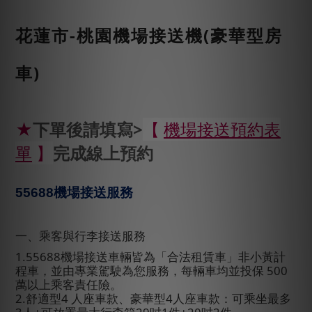
花蓮市-桃園機場接送機(豪華型房
車)
★
下單後請填寫>
【
機場接送預約表
單
】
完成線上預約
55688
機場接送服務
一、乘客與行李接送服務
1.55688
機場接送車輛皆為「合法租賃車」非小黃計
程車，並由專業駕駛為您服務，每輛車均並投保
500
萬以上乘客責任險。
2.
舒適型
4
人座車款、豪華型
4
人座車款：可乘坐最多