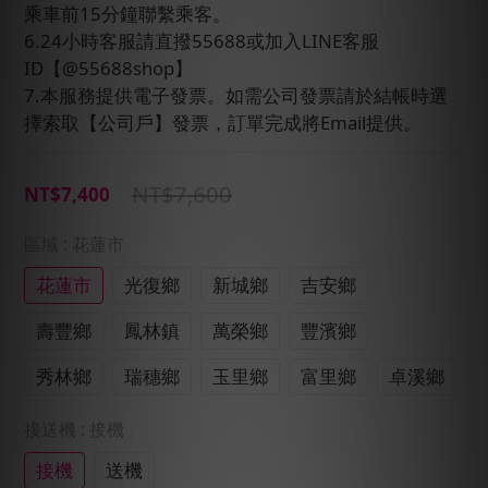
乘車前15分鐘聯繫乘客。
6.24小時客服請直撥55688或加入LINE客服
ID【@55688shop】
7.本服務提供電子發票。如需公司發票請於結帳時選
擇索取【公司戶】發票，訂單完成將Email提供。
NT$7,600
NT$7,400
區域
: 花蓮市
花蓮市
光復鄉
新城鄉
吉安鄉
壽豐鄉
鳳林鎮
萬榮鄉
豐濱鄉
秀林鄉
瑞穗鄉
玉里鄉
富里鄉
卓溪鄉
接送機
: 接機
接機
送機