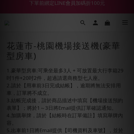
【鑽石熊/金熊新客首購限定】優惠搭車金
【55688商城】6 月年中慶滿額贈品發送延遲公告
【鑽石熊/金熊新客首購限定】優惠搭車金
花蓮市-桃園機場接送機(豪華
型房車)
1.豪華型房車:可乘坐最多3人 + 可放置最大行李箱29
吋1件+20吋2件，超過請選商務型七人座。
2.請於【用車前3日完成結帳】，逾期將無法安排用
車，訂單將不成立。
3.結帳完成後，請於商品描述中填寫【機場接送預約
表單】；將於1～3日將Email提供訂單確認通知。
4.加購舉牌，請於【結帳時在訂單備註】填寫舉牌內
容。
5.出車前1日將Email提供【司機資料及車號】，並於