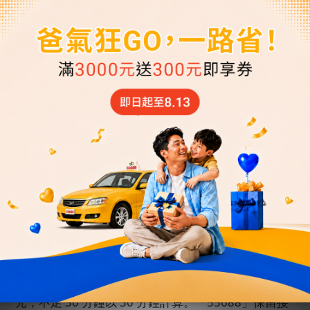
上，請主動聯繫客服中心。客服將盡力協助重新安
排；若因車輛調度不足，該筆訂單將取消並全額退
費。若您抵達台灣後仍需用車，請聯繫「
55688
客服
中心」以便重新安排。
(
指定時間接機者仍需於用車時
間
6
小時前取消才可全額退費
)
四、接送機超時費
1.
「接機」超時費：每
30
分鐘酌收待時費
NT$ 350
元，乘客須於用車時間的
30
分鐘內準時上車，若司機
於該用車時間抵達起算
30
分鐘且聯繫不上乘客後離
開，將視同已使用本次服務，收取車資
100%
金額。若
乘客需待時接送，需視司機行程允許，第
31
分鐘起，
每
30
分鐘酌收待時費
NT$ 350
元，不足
30
分鐘以
30
分鐘計算。「
55688
」保留接受乘客待時接送權利。
2.
「送機」超時費：每
30
分鐘酌收待時費
NT$ 350
元，預約時間為航班實際抵達時間者，司機於航班抵
達起算等候
90
分鐘，若司機於該班機抵達時間已等候
90
分鐘且聯繫不上乘客，將視同已使用本次服務，收
取車資
100%
金額。若乘客需待時接送，需視司機行程
允許，第
91
分鐘起，每
30
分鐘酌收待時費
NT$ 350
元，不足
30
分鐘以
30
分鐘計算。「
55688
」保留接