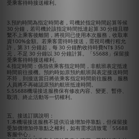
受乘客待時接送權利。
3.
預約時間為指定時間者，司機於指定時間起算等候
30
分鐘，若司機於該指定時間抵達起算
30
分鐘且聯
繫不上乘客後離開，將視同已使用本次服務，收取車
資
100%
金額。若乘客需待時接送，需視司機行程允
許，第
31
分鐘起，每
30
分鐘酌收待時費
NT$ 350
元，不足
30
分鐘以
30
分鐘計算。「
55688
」保留接
受乘客待時接送權利。
4.
指定時間：係指依乘客指定時間，非航班表定抵達
時間前往接機。預約時如原預約航班與表定接送時間
不符，則接送當日將依乘客指定時間前往服務，服務
人員將不再確認原預約航班抵達時間。
5.55688
機場接送服務保有修改內容、變更、暫停、
取消、終止活動等一切權利。
五、接送訂購說明：
1.
本機場接送服務不提供沿途增加停靠點，但保留接
受加價增加停靠點之權利，如有需求請致電「
55688
客服中心」。