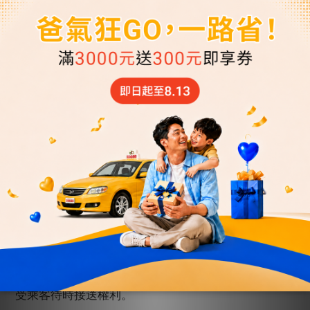
排；若因車輛調度不足，該筆訂單將取消並全額退
費。若您抵達台灣後仍需用車，請聯繫「
55688
客服
中心」以便重新安排。
(
指定時間接機者仍需於用車時
間
6
小時前取消才可全額退費
)
四、接送機超時費
1.
「送機」超時費：每
30
分鐘酌收待時費
NT$ 350
元，乘客須於用車時間的
30
分鐘內準時上車，若司機
於該用車時間抵達起算
30
分鐘且聯繫不上乘客後離
開，將視同已使用本次服務，收取車資
100%
金額。若
乘客需待時接送，需視司機行程允許，第
31
分鐘起，
每
30
分鐘酌收待時費
NT$ 350
元，不足
30
分鐘以
30
分鐘計算。「
55688
」保留接受乘客待時接送權利。
2.
「接機」超時費：每
30
分鐘酌收待時費
NT$ 350
元，預約時間為航班實際抵達時間者，司機於航班抵
達起算等候
90
分鐘，若司機於該班機抵達時間已等候
90
分鐘且聯繫不上乘客，將視同已使用本次服務，收
取車資
100%
金額。若乘客需待時接送，需視司機行程
允許，第
91
分鐘起，每
30
分鐘酌收待時費
NT$ 350
元，不足
30
分鐘以
30
分鐘計算。「
55688
」保留接
受乘客待時接送權利。