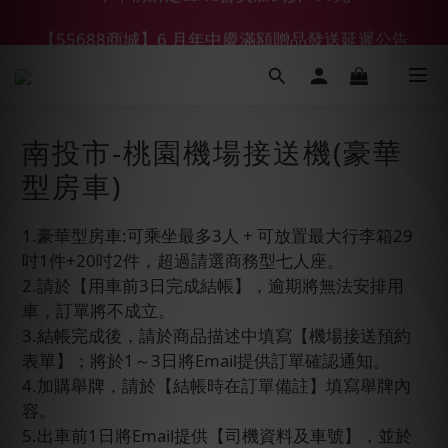
【55688商城】6 月年中慶滿額贈品發送延遲公告
【鑽石熊/金熊新客首購限定】優惠搭車金
【鑽石熊/金熊新客首購限定】優惠搭車金
南投市-桃園機場接送機(豪華
型房車)
1.豪華型房車:可乘坐最多3人 + 可放置最大行李箱29
吋1件+20吋2件，超過請選商務型七人座。
2.請於【用車前3日完成結帳】，逾期將無法安排用
車，訂單將不成立。
3.結帳完成後，請於商品描述中填寫【機場接送預約
表單】；將於1～3日將Email提供訂單確認通知。
4.加購舉牌，請於【結帳時在訂單備註】填寫舉牌內
容。
5.出車前1日將Email提供【司機資料及車號】，並於