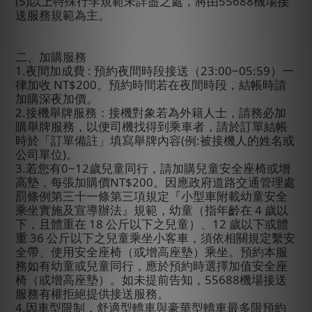
(5)
以上特殊行李規範未詳盡之處，將由
55688
機場接
送服務規範為主。
二、加購服務
1.
夜間加成費
:
預約夜間時段接送（
23:00~05:59
）一
律加收
NT$200
。預約時間若在夜間時段，結帳時
請
加購深夜加價。
2.
接機舉牌服務：接機對象若為外籍人士，請務必加
購舉牌服務，以便司機找得到乘車者，請於訂單結帳
時於「訂單備註」填寫舉牌內容
(
例
:
被接機人的姓名或
公司單位
)
。
3.
若您有
0~12
歲兒童同行，請加購兒童安全座椅或增
高墊，每張加購價
NT$200
。因應政府道路交通管理處
罰條例第三十一條第三項規定『小型車附載幼童安全
乘坐實施及宣導辦法』規範，幼童（指年齡在
4
歲以
下，且體重在
18
公斤以下之兒童）、
12
歲以下或體
重
36
公斤以下之兒童乘坐小客車，須依相關規定繫安
全帶、使用安全座椅（或增高座墊）乘坐。預約本服
務如有幼童或兒童同行，應於預約時選擇加值安全座
椅（或增高座墊）。如未提前告知，
55688
機場接送
服務有權拒絕提供接送服務。
4.
因車型限制，舒適型轎車與豪華型轎車最多限預約