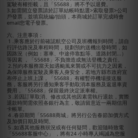
駕駛有權拒載，且「
55688
」將不予以退費。
3.
如需開立發票請於訂單結帳時點選
>
索取發票
>
公司
戶發票，並填寫統編
/
抬頭，本商城於訂單完成時會
email
您電子發票。
六、注意事項：
1 .
乘客應於行前確認航空公司及班機報到時間，請自
行評估路況及車程時間，規劃預約送機出發時間，如
因路況（例如：塞車、中途停靠點等、道路封閉
...
）
等因素
，「
55688
」不負擔造成無法登機之責任。
2.
預約本服務當天如遇颱風來襲或不可抗力之因素，
為保障服務駕駛及乘客人身安全，若地方縣市政府宣
布停止上班上課，「
55688
」有權暫停機場接送服
務，客服將另行通知乘客手動取消本服務及返退車資
費用，「
55688
」保留最終決定派車權。
3 .
若因訂單取消、修改或其他因素需執行退款，實際
退款時間需依照各銀行為主，敬請留意近一兩期信用
卡帳單。
4 .
春節期間「
55688
商城」將另行公告春節加價方式
及加價日期及時間。
5 .
如遇其他服務狀況或有任何疑問，歡迎隨時致電
「
55688
客服中心」
，將有
24
小時專人竭誠為您服