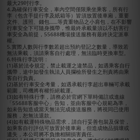
最大
29
吋行李。
4.
為確保行車安全，車內空間僅限乘坐乘客，所有行
李（包含手提行李及紙箱等）皆須放置後車廂，重要
文件、護照、錢包……等貴重物品之小肩包，在不影響
行車安全下可隨身攜帶，惟最終承載量須以不妨害行
車安全為前提，
55688
機場接送服務有最終決定派車
權。
5.
實際人數與行李數若超出預約登記之數量，導致若
無法乘載，須請乘客自行處理，無法臨時更換車型。
6.
特殊行李說明：
(1)
基於法令規定，禁止載運之違禁品，如遇乘客自行
攜帶，途中如發生執法人員攔檢所發生之刑責將由乘
客自行負責。
(2)
基於行車安全考量，如遇承載行李超出車輛可承載
範圍，司機將有權拒絕載運。
(3)
如有特殊行李，請務必於官網下單時備註或進線
「
55688
客服中心」告知，並由客服中心規範為準，
如未告知造成當天無法完成接送服務，將視同已使用
服務，恕無法退款。
(4)
如有載運特殊物品需求，請自行妥善包裝及保管，
如乘客自行評估可放置於後車廂，但造成物品損壞或
遺失，本公司將不負擔相關損害責任。