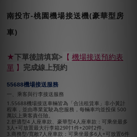
南投市-桃園機場接送機(豪華型房
車)
★
下單後請填寫>
【
機場接送預約表
單
】
完成線上預約
55688
機場接送服務
一、乘客與行李接送服務
1.55688
機場接送車輛皆為「合法租賃車」非小黃計
程車，並由專業駕駛為您服務，每輛車均並投保
500
萬以上乘客責任險。
2.
舒適型
4
人座車款、豪華型
4
人座車款：可乘坐最多
3
人
+
可放置最大行李箱
29
吋
1
件
+20
吋
2
件。
3.
商務型
/
寬敝
7
人座車款：可乘坐最多
6
人
+
可放置
6
件