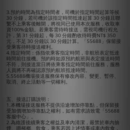
3.
預約時間為指定時間者，司機於指定時間起算等候
30
分鐘，若司機於該指定時間抵達起算
30
分鐘且聯
繫不上乘客後離開，將視同已使用本次服務，收取車
資
100%
金額。若乘客需待時接送，需視司機行程允
許，第
31
分鐘起，每
30
分鐘酌收待時費
NT$ 350
元，不足
30
分鐘以
30
分鐘計算。「
55688
」保留接
受乘客待時接送權利。
4.
指定時間：係指依乘客指定時間，非航班表定抵達
時間前往接機。預約時如原預約航班與表定接送時間
不符，則接送當日將依乘客指定時間前往服務，服務
人員將不再確認原預約航班抵達時間。
5.55688
機場接送服務保有修改內容、變更、暫停、
取消、終止活動等一切權利。
五、接送訂購說明：
1.
本機場接送服務不提供沿途增加停靠點，但保留接
受加價增加停靠點之權利，如有需求請致電「
55688
客服中心」。
2.
為維護後續乘客之權益及車內清潔，嚴禁於車內抽
煙、嚼檳榔、飲食，乘客若因上述情事或車內飲食，