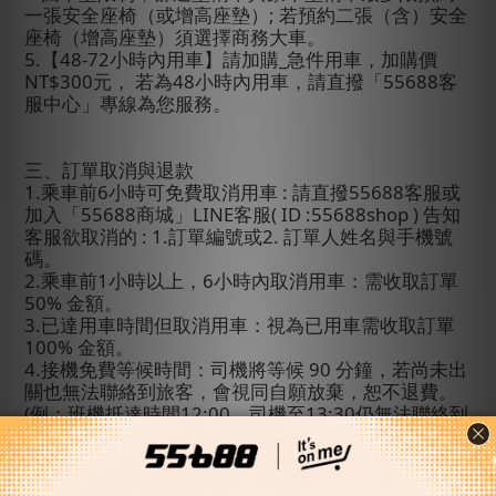
一張安全座椅（或增高座墊）
;
若預約二張（含）安全
座椅（增高座墊）須選擇商務大車。
5.
【
48-72
小時內用車】請加購
_
急件用車，加購價
NT$300
元
，
若為
48
小時內用車
，請直撥「
55688
客
服中心」專線為您服務。
三、訂單取消與退款
1.
乘車前
6
小時可免費取消用車
:
請直撥
55688
客服或
加入「
55688
商城」
LINE
客服
( ID :55688shop )
告知
客服欲取消的
: 1.
訂單編號
或
2.
訂單人姓名與手機號
碼。
2.
乘車前
1
小時以上，
6
小時內取消用車：需收取訂單
50%
金額。
3.
已達用車時間但取消用車：視為已用車需收取訂單
100%
金額。
4.
接機免費等候時間：司機將等候
90
分鐘，若尚未出
關也無法聯絡到旅客，會視同自願放棄，恕不退費。
(
例：班機抵達時間
12:00
，司機至
13:30
仍無法聯絡到
旅客，司機向客服回報後會直接離開機場。
)
5.
若您的班機延誤超過表訂抵達時間
4
小時（含）
以
上，請主動聯繫客服中心。客服將盡力協助重新安