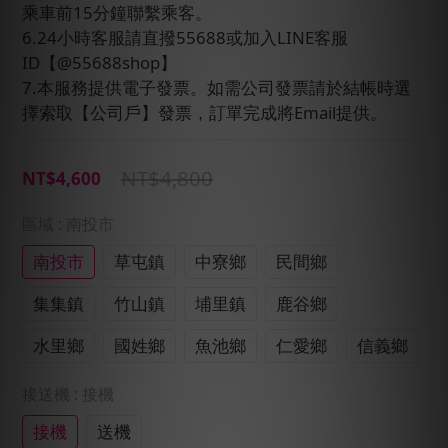
乘車前15分鐘聯繫乘客。
6.24小時客服請直撥55688或加入LINE客服
ID【@55688shop】
7.本服務提供電子發票。如需公司發票請於結帳時選
擇索取【公司戶】發票，訂單完成將Email提供。
NT$4,800
NT$4,600
區域
: 南投市
南投市
草屯鎮
中寮鄉
民間鄉
集集鎮
竹山鎮
埔里鎮
鹿谷鄉
水里鄉
國姓鄉
魚池鄉
仁愛鄉
信義鄉
接送機
: 接機
接機
送機