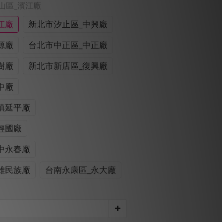
中山區_濱江廠
江廠
新北市汐止區_中興廠
源廠
台北市中正區_中正廠
樹廠
新北市新店區_復興廠
中廠
鎮延平廠
經國廠
中永春廠
雄民族廠
台南永康區_永大廠