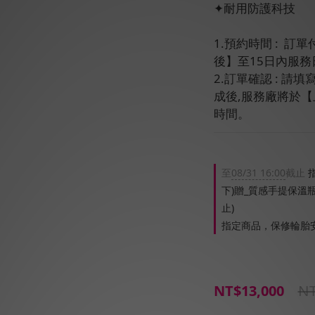
✦耐用防護科技
1.預約時間 :  
後】至15日內服務
2.訂單確認 : 
成後,服務廠將於
時間。
至
08/31 16:00
截止
指
下)贈_質感手提保溫
止)
指定商品，保修輪胎
NT
NT$13,000