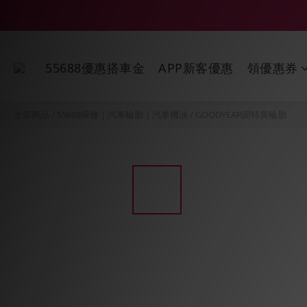
55688優惠搭車金
APP新客優惠
領優惠券
全部商品
/
55688保修｜汽車輪胎｜汽車機油
/
GOODYEAR固特異輪胎