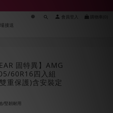
會員登入
購物車(0)
機場接送
立即購買
EAR 固特異】AMG
5/60R16四入組
用雙重保護)含安裝定
地/堅韌耐用