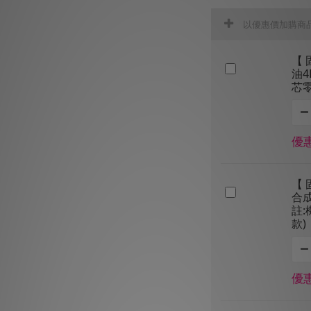
以優惠價加購商
【 
油4
芯
優惠
【 
合成
註
款)
優惠