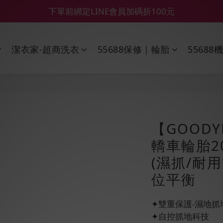
【55688商城】6 月年中慶滿額贈品發送延遲公告
【鑽石熊/金熊新客首購限定】優惠搭車金
【鑽石熊/金熊新客首購限定】優惠搭車金
潔衣家-超商洗衣
55688保修｜輪胎
55688
【GOODY
轎車輪胎20
(濕抓/耐
位平衡
✦雙重保護-濕地抓
✦自控抓地科技