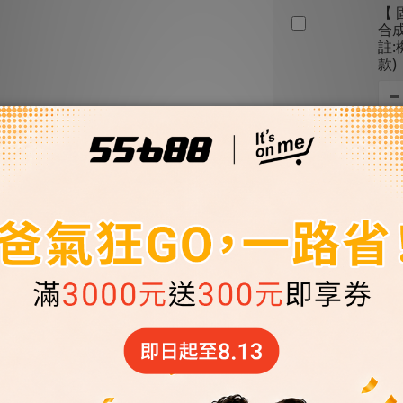
【 
合成
註
款)
優惠
【 
機油
油
優惠
【 
機油
油