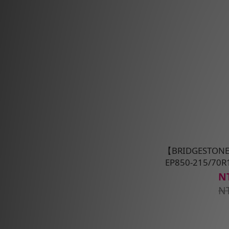
【BRIDGESTO
EP850-215/
N
N