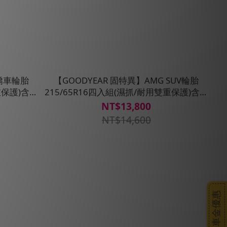
G轎車輪胎
【GOODYEAR 固特異】AMG SUV輪胎
重保護)含安
215/65R16四入組(濕抓/耐用雙重保護)含安
裝定位平衡
NT$13,800
NT$14,600
搭車金優惠