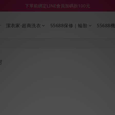
【55688商城】6 月年中慶滿額贈品發送延遲公告
【鑽石熊/金熊新客首購限定】優惠搭車金
【鑽石熊/金熊新客首購限定】優惠搭車金
潔衣家-超商洗衣
55688保修｜輪胎
55688
吋