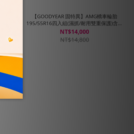
G轎車輪胎
【GOODYEAR 固特異】AMG轎車輪胎
重保護)含安
195/55R16四入組(濕抓/耐用雙重保護)含安
裝定位平衡
NT$14,000
NT$14,800