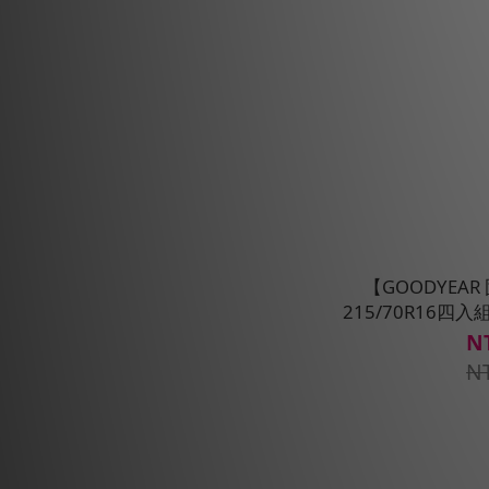
【GOODYEAR
215/70R16四
N
N