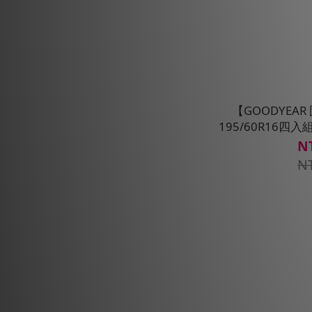
【GOODYEA
195/60R16四
N
N