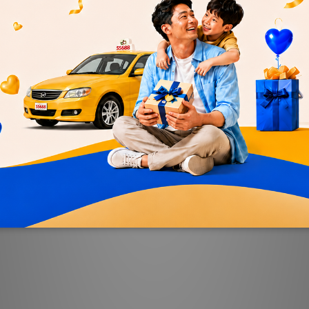
R 固特異】AMG轎車輪胎
【GOODYEAR 固特異】AM
入組(濕抓/耐用雙重保護)含安
195/50R16四入組(濕抓/耐用雙
裝定位平衡
裝定位平衡
T$12,800
NT$13,600
T$13,600
NT$14,400