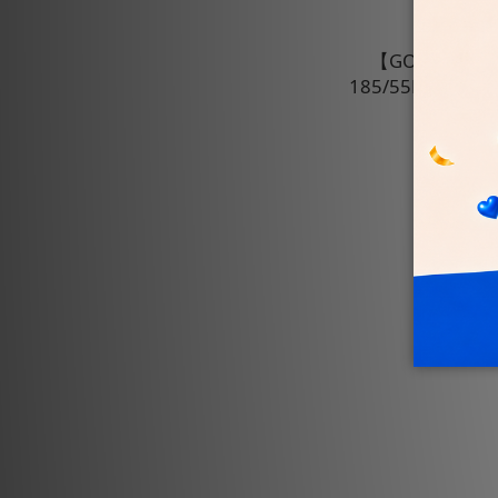
【GOODYEA
185/55R16四
N
N