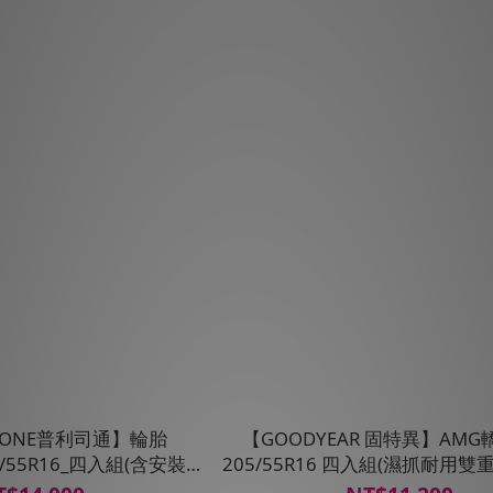
STONE普利司通】輪胎
【GOODYEAR 固特異】AM
195/55R16_四入組(含安裝定
205/55R16 四入組(濕抓耐用雙
位平衡)
裝定位平衡