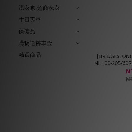
潔衣家-超商洗衣
生日專車
保健品
購物送搭車金
精選商品
【BRIDGESTO
NH100-205/
N
N