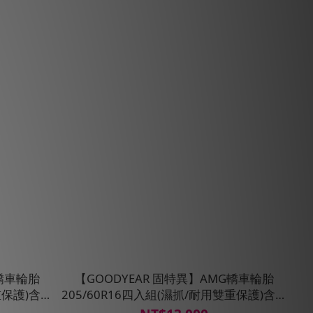
G轎車輪胎
【GOODYEAR 固特異】AMG轎車輪胎
重保護)含安
205/60R16四入組(濕抓/耐用雙重保護)含安
裝定位平衡