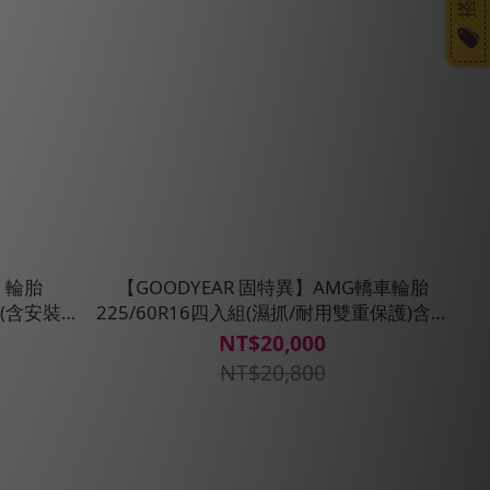
】輪胎
【GOODYEAR 固特異】AMG轎車輪胎
入組(含安裝定
225/60R16四入組(濕抓/耐用雙重保護)含安
裝定位平衡
NT$20,000
NT$20,800