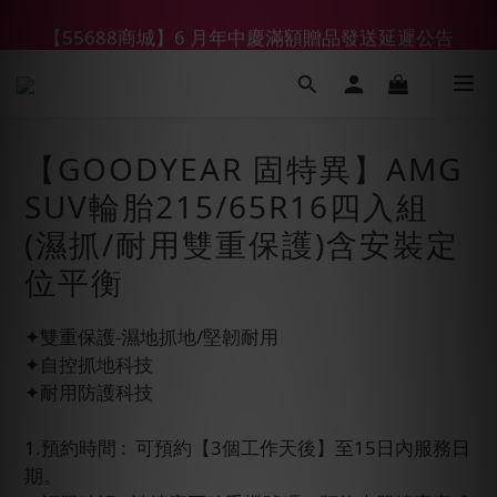
【55688商城】6 月年中慶滿額贈品發送延遲公告
【鑽石熊/金熊新客首購限定】優惠搭車金
【鑽石熊/金熊新客首購限定】優惠搭車金
【GOODYEAR 固特異】AMG
SUV輪胎215/65R16四入組
(濕抓/耐用雙重保護)含安裝定
位平衡
✦雙重保護-濕地抓地/堅韌耐用
✦自控抓地科技
✦耐用防護科技
1.預約時間 :  可預約【3個工作天後】至15日內服務日
期。