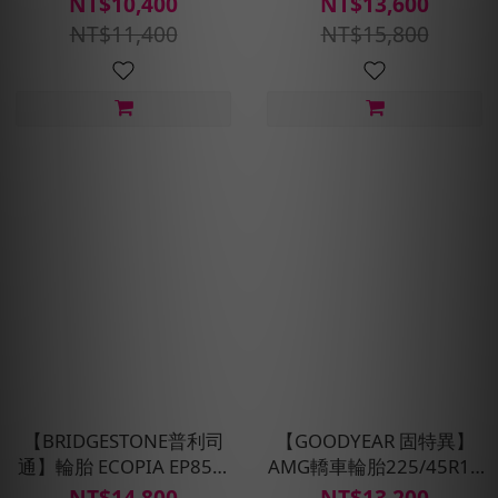
NT$10,400
NT$13,600
定位平衡)
裝定位平衡)
NT$11,400
NT$15,800
【BRIDGESTONE普利司
【GOODYEAR 固特異】
通】輪胎 ECOPIA EP850-
AMG轎車輪胎225/45R17
215/65R16_四入組(含安裝
四入組(濕抓/耐用雙重保
NT$14,800
NT$13,200