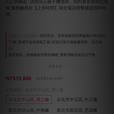
2.訂單確認 : 請填寫正確手機號碼，預約表單填寫完成
後,服務廠將於【上班時間】與您電話聯繫確認預約時
間。
至
08/31 16:00
截止
指定商品，安裝四條固特異輪胎(16吋含以
下)贈_質感手提保溫瓶乙個 (安裝日當天服務廠領取，送完為
止)
指定商品，保修輪胎安裝四條贈_專業四輪安裝定位平衡
查看更多
NT$14,600
NT$13,800
安裝廠區
: 台北市中山區_濱江廠
台北市中山區_濱江廠
台北市中正區_中正廠
新北市汐止區_中興廠
新北市新莊區_思源廠