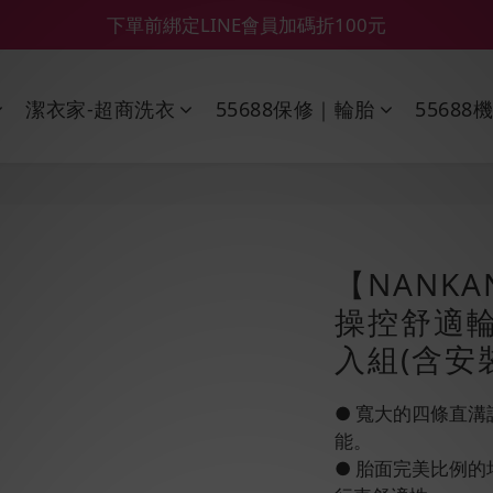
【55688商城】6 月年中慶滿額贈品發送延遲公告
【鑽石熊/金熊新客首購限定】優惠搭車金
【鑽石熊/金熊新客首購限定】優惠搭車金
潔衣家-超商洗衣
55688保修｜輪胎
55688
【NANKA
操控舒適輪胎
入組(含安
● 寬大的四條直
能。
● 胎面完美比例