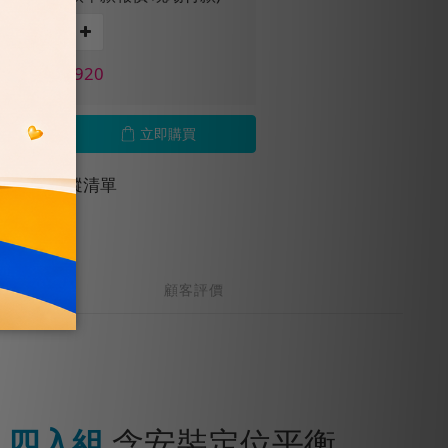
價 NT$1,920
立即購買
加入追蹤清單
顧客評價
6 四入組
含安裝定位平衡