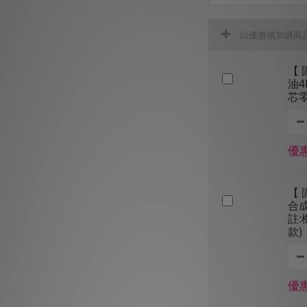
以優惠價加購商
【 
油4
芯
優惠
【 
合成
註
款)
優惠