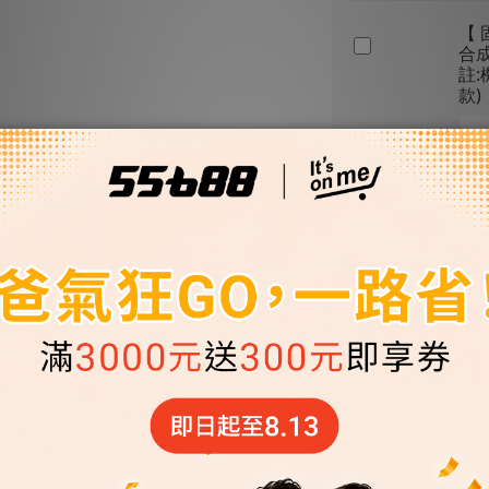
【 
合成
註
款)
優惠
【 
機油
油
優惠
【 
機油
油