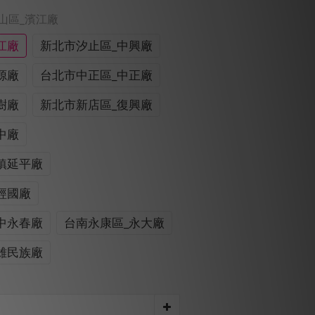
中山區_濱江廠
江廠
新北市汐止區_中興廠
源廠
台北市中正區_中正廠
樹廠
新北市新店區_復興廠
中廠
鎮延平廠
經國廠
中永春廠
台南永康區_永大廠
雄民族廠