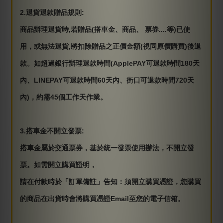
2.退貨退款贈品規則:
商品辦理退貨時,若贈品(搭車金、商品、 票券....等)已使
用，或無法退貨,將扣除贈品之正價金額(視同原價購買)後退
款。如超過銀行辦理退款時間(ApplePAY可退款時間180天
內、LINEPAY可退款時間60天內、街口可退款時間720天
內)，約需45個工作天作業。
3.搭車金不開立發票:
搭車金屬於交通票券，基於統一發票使用辦法，不開立發
票。如需開立購買證明，
請在付款時於「訂單備註」告知：須開立購買憑證，您購買
的商品在出貨時會將購買憑證Email至您的電子信箱。