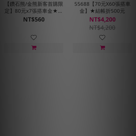
【鑽石熊/金熊新客首購限
55688【70元X60張搭車
定】80元x7張搭車金★現
金】★結帳折500元
折100元
NT$560
NT$4,200
NT$4,200