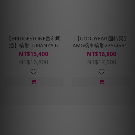
【BRIDGESTONE普利司
【GOODYEAR 固特異】
通】輪胎 TURANZA 6
AMG轎車輪胎235/45R17
-225/45R17_四入組(含安
四入組(濕抓/耐用雙重保
NT$15,400
NT$16,800
裝定位平衡)
護)含安裝定位平衡
NT$16,800
NT$17,600