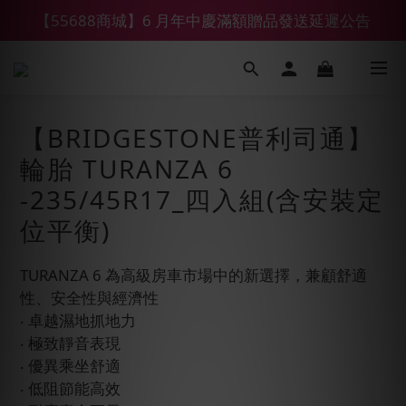
【55688商城】6 月年中慶滿額贈品發送延遲公告
【鑽石熊/金熊新客首購限定】優惠搭車金
【鑽石熊/金熊新客首購限定】優惠搭車金
【BRIDGESTONE普利司通】
輪胎 TURANZA 6
-235/45R17_四入組(含安裝定
位平衡)
TURANZA 6 為高級房車市場中的新選擇，兼顧舒適
性、安全性與經濟性
‧ 卓越濕地抓地力
‧ 極致靜音表現
‧ 優異乘坐舒適
‧ 低阻節能高效