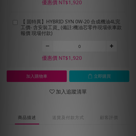
優惠價 NT$1,920
【 固特異】HYBRID SYN 0W-20 合成機油4L完
工價- 含安裝工資_ (備註:機油芯零件現場依車款
報價 現場付款)
優惠價 NT$1,920
加入購物車
立即購買
加入追蹤清單
商品描述
送貨及付款方式
顧客評價