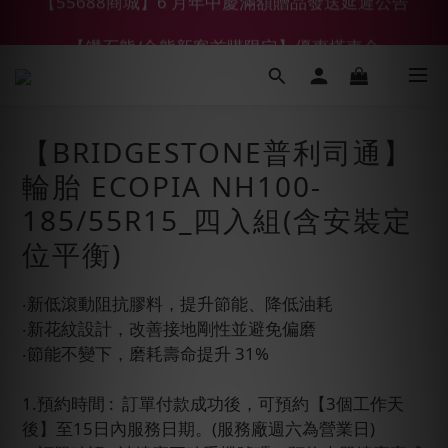
【鑽石熊/金熊新客首購限定】優惠搭車金
【鑽石熊/金熊新客首購限定】優惠搭車金
下單前綁定LINE會員加碼折100元
【55688商城】6 月年中慶滿額贈品發送延遲公告
【BRIDGESTONE普利司通】
【鑽石熊/金熊新客首購限定】優惠搭車金
輪胎 ECOPIA NH100-
185/55R15_四入組(含安裝定
位平衡)
‧新低滾動阻抗膠料，提升節能、降低油耗
‧新花紋設計，改善接地剛性並避免偏磨
‧節能不變下，磨耗壽命提升 31%
1.預約時間 :  訂單付款成功後，可預約【3個工作天
後】至15日內服務日期。(服務廠週六為營業日)