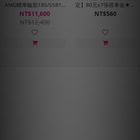
AMG轎車輪胎185/55R15
定】80元x7張搭車金★現
四入組(濕抓/耐用雙重保
折100元
NT$11,600
NT$560
護)含安裝定位平衡
NT$12,400