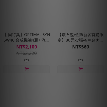
【 固特異】OPTIMAL SYN
【鑽石熊/金熊新客首購限
5W40 合成機油4瓶+ 汽車
定】80元x7張搭車金★現
健檢保養套組(含安裝費_耗
折100元
NT$2,100
NT$560
材另計)
NT$2,220