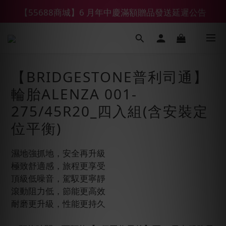
【55688商城】6 月年中慶滿額贈品發送延遲公告
【鑽石熊/金熊新客首購限定】優惠搭車金
【鑽石熊/金熊新客首購限定】優惠搭車金
【BRIDGESTONE普利司通】
輪胎ALENZA 001-
275/45R20_四入組(含安裝定
位平衡)
濕地強抓地，安全再升級
極致舒適感，旅程更享受
頂級低噪音，駕馭更寧靜
滾動阻力低，節能更高效
耐磨更升級，性能更持久