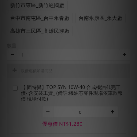
新竹市東區_新竹經國廠
台中市南屯區_台中永春廠
台南永康區_永大廠
高雄市三民區_高雄民族廠
數量
以優惠價加購商品
【 固特異】TOP SYN 10W-40 合成機油4L完工
價- 含安裝工資_ (備註:機油芯零件現場依車款報
價 現場付款)
優惠價 NT$1,280