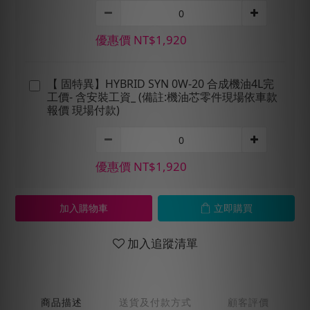
優惠價 NT$1,920
【 固特異】HYBRID SYN 0W-20 合成機油4L完
工價- 含安裝工資_ (備註:機油芯零件現場依車款
報價 現場付款)
優惠價 NT$1,920
加入購物車
立即購買
加入追蹤清單
商品描述
送貨及付款方式
顧客評價