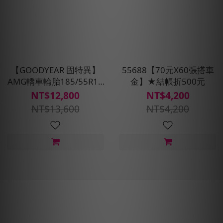
【GOODYEAR 固特異】
55688【70元X60張搭車
AMG轎車輪胎185/55R16
金】★結帳折500元
四入組(濕抓/耐用雙重保
NT$12,800
NT$4,200
護)含安裝定位平衡
NT$13,600
NT$4,200