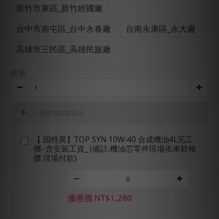
新竹市東區_新竹經國廠
台中市南屯區_台中永春廠
台南永康區_永大廠
高雄市三民區_高雄民族廠
數量
以優惠價加購商品
【 固特異】TOP SYN 10W-40 合成機油4L完工
價- 含安裝工資_ (備註:機油芯零件現場依車款報
價 現場付款)
優惠價 NT$1,280