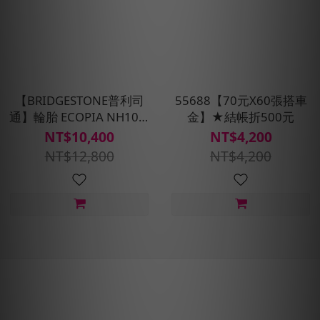
【BRIDGESTONE普利司
55688【70元X60張搭車
通】輪胎 ECOPIA NH100-
金】★結帳折500元
205/55R16_四入組(含安裝
NT$10,400
NT$4,200
定位平衡)
NT$12,800
NT$4,200