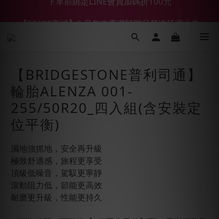
【55688商城】6 月年中慶滿額贈品發送延遲公告
【鑽石熊/金熊新客首購限定】優惠搭車金
【鑽石熊/金熊新客首購限定】優惠搭車金
【BRIDGESTONE普利司通】
輪胎ALENZA 001-
255/50R20_四入組(含安裝定
位平衡)
濕地強抓地，安全再升級
極致舒適感，旅程更享受
頂級低噪音，駕馭更寧靜
滾動阻力低，節能更高效
耐磨更升級，性能更持久