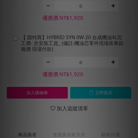
優惠價 NT$1,920
【 固特異】HYBRID SYN 0W-20 合成機油4L完
工價- 含安裝工資_ (備註:機油芯零件現場依車款
報價 現場付款)
優惠價 NT$1,920
加入購物車
立即購買
加入追蹤清單
商品描述
送貨及付款方式
顧客評價