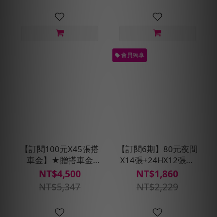
會員獨享
【訂閱100元X45張搭
【訂閱6期】80元夜間
車金】★贈搭車金
X14張+24HX12張優
400元(每30天自動扣
惠搭車金★贈預約派
NT$4,500
NT$1,860
款)
車1次
NT$5,347
NT$2,229