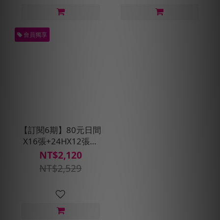
會員獨享
【訂閱6期】80元日間
X16張+24HX12張優
惠搭車金★贈預約派
NT$2,120
車1次
NT$2,529