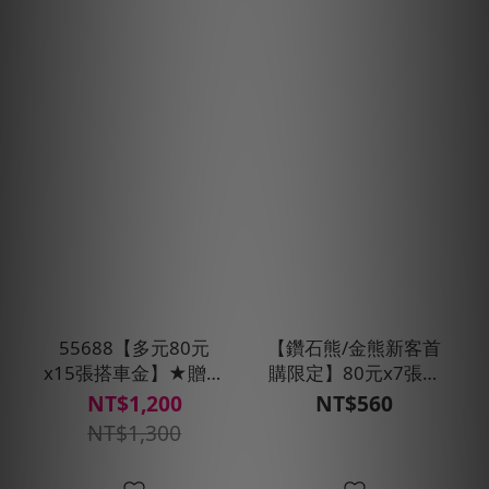
55688【多元80元
【鑽石熊/金熊新客首
x15張搭車金】★贈搭
購限定】80元x7張搭
車金100元
車金★現折100元
NT$1,200
NT$560
NT$1,300