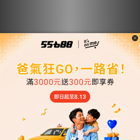
【LINK BEAR】
【LINK BEAR】
TOYOTA汽車_雙層除
TOYOTA汽車_三層抑
臭清新型濾網(送安裝
菌除臭型濾網(送安裝
NT$960 ~ NT$1...
NT$1,600 ~ NT$...
服務)
服務)
NT$1,300
NT$2,000