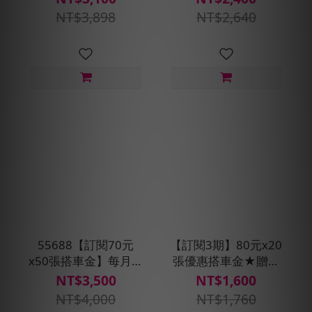
派車X2次
款)
NT$3,898
NT$2,640
55688【訂閱70元
【訂閱3期】80元x20
x50張搭車金】每月贈
張優惠搭車金★贈搭
即享券500元(每30天
車金160元(每30天自
NT$3,500
NT$1,600
自動扣款)
動扣款)
NT$4,000
NT$1,760