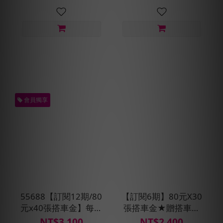
會員獨享
55688【訂閱12期/80
【訂閱6期】80元X30
元x40張搭車金】每月
張搭車金★贈搭車金
贈即享券400元+預約
240元(每30天自動扣
NT$3,100
NT$2,400