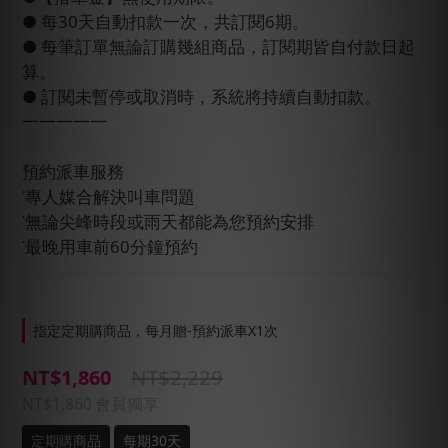
● 每30天自動扣款一次，共訂閱6期。
● 每筆訂單無論訂購幾組商品，訂閱期皆自付款日起
算。
● 訂閱未暫停或取消時，系統將持續自動扣款。
一一一一一
預約派車服務
˙專人媒合解決叫車問題
˙無論尖峰時段或雨天都能為您預約安排
˙最晚用車前60分鐘預約
指定定期購商品，每月贈-預約派車X1次
NT$2,229
NT$1,860
NT$1,860
會員獨享
定期購商品
每期30天