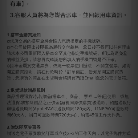
1.搭車金購買須知
您所交易的搭車金將會匯入您所指定的手機號碼。
◎
本公司於匯出後即視為履行交付義務，您日後不得再以任何理由
◎
請求本公司重新匯入搭車金至其他指定手機號碼。所以為避免您
的權益受損，請您再次確認您所填入的手機門號是否正確。
搭車金屬於交通票券，依統一發票使用辦法，不開立發票。如需
◎
開立購買證明，請在付款時於「訂單備註」告知須開立購買憑
證，您購買的商品在出貨時會將購買憑證Email至您的電子信箱。
2.退貨退款贈品規則
商品辦理退貨時,若贈品(搭車金、商品、 票券....等)已使用，或無
法退貨,將扣除贈品之正價金額(視同原價購買)後退款。如超過銀行
辦理退款時間(ApplePAY可退款時間180天內、LINEPAY可退款時
間60天內、街口可退款時間720天內)，約需45個工作天作業。
3.贈送
即享券
票券
贈送之電子票券將於訂單成立後2~3的工作天內，以電子郵件方式