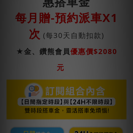
惠搭車金
每月贈-預約派車X1
次
(每30天自動扣款)
★金、鑽熊會員
優惠價$2080
元