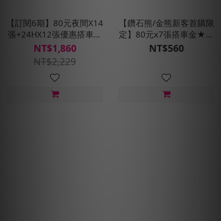
【訂閱6期】80元夜間X14
【鑽石熊/金熊新客首購限
張+24HX12張優惠搭車金
定】80元x7張搭車金★現
★贈預約派車1次
折100元
NT$1,860
NT$560
NT$2,229