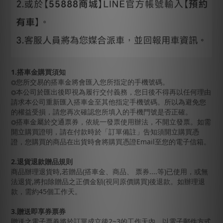
1.搭車金購買須知
您所交易的搭車金將會匯入您所指定的手機號碼。
◎
本公司於匯出後即視為履行交付義務，您日後不得再以任何理由
◎
請求本公司重新匯入搭車金至其他指定手機號碼。所以為避免您
的權益受損，請您再次確認您所填入的手機門號是否正確。
搭車金屬於交通票券，依統一發票使用辦法，不開立發票。如需
◎
開立購買證明，請在付款時於「訂單備註」告知須開立購買憑
證，您購買的商品在出貨時會將購買憑證Email至您的電子信箱。
2.退貨退款贈品規則
商品辦理退貨時,若贈品(搭車金、商品、 票券....等)已使用，或無
法退貨,將扣除贈品之正價金額(視同原價購買)後退款。如辦理退
款，需約45個工作天。
3.贈送
即享券
票券
贈送之電子票券將於訂單成立後2~3的工作天內，以電子郵件方式