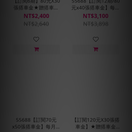
【訂閱6期】80元X30
55688【訂閱12期/80
張搭車金★贈搭車金
元x40張搭車金】每月
240元(每30天自動扣
贈即享券400元+預約
NT$2,400
NT$3,100
款)
派車X2次
NT$2,640
NT$3,898
55688【訂閱70元
【訂閱120元X30張搭
x50張搭車金】每月贈
車金】★贈搭車金