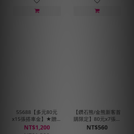
55688【多元80元
【鑽石熊/金熊新客首
x15張搭車金】★贈搭
購限定】80元x7張搭
車金100元
車金★現折100元
NT$1,200
NT$560