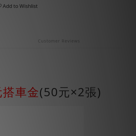
Add to Wishlist
Customer Reviews
元搭車金
(50元×2張)