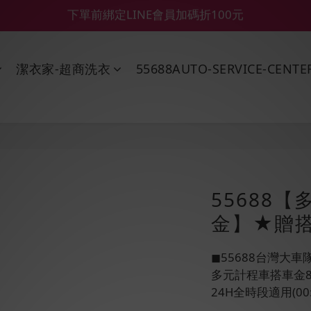
【55688商城】6 月年中慶滿額贈品發送延遲公告
【鑽石熊/金熊新客首購限定】優惠搭車金
【鑽石熊/金熊新客首購限定】優惠搭車金
潔衣家-超商洗衣
55688AUTO-SERVICE-CENTE
55688【
金】★贈搭
◼︎55688台灣大
多元計程車搭車金8
24H全時段適用(00:0