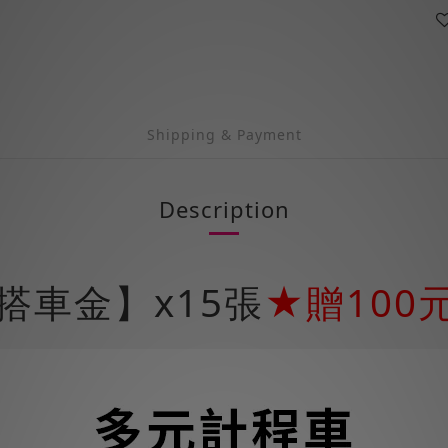
Shipping & Payment
Description
搭車金】x15張
★贈100