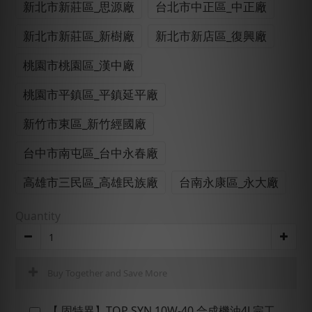
新北市新莊區_思源廠
台北市中正區_中正廠
新北市新莊區_新樹廠
新北市新店區_復興廠
桃園市桃園區_漢中廠
桃園市平鎮區_平鎮延平廠
新竹市東區_新竹經國廠
台中市南屯區_台中永春廠
高雄市三民區_高雄民族廠
台南永康區_永大廠
Quantity
Buy Together and Save More
【 固特異】TOP SYN 10W-40 合成機油4L完工