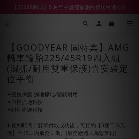
【55688商城】6 月年中慶滿額贈品發送延遲公告
【鑽石熊/金熊新客首購限定】優惠搭車金
【鑽石熊/金熊新客首購限定】優惠搭車金
【GOODYEAR 固特異】AMG
轎車輪胎225/45R19四入組
(濕抓/耐用雙重保護)含安裝定
位平衡
✦雙重保護-濕地抓地/堅韌耐用
✦自控抓地科技
✦耐用防護科技
1.預約時間 :  訂單付款成功後，可預約【3個工作天
後】至15日內服務日期。(服務廠週六為營業日)