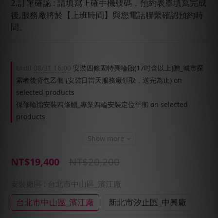
2.訂單確認 : 請填寫正確手機號碼，預約表單填寫完成
後,服務廠將於【上班時間】與您電話聯繫確認預約時
間。
Until
08/31 16:00
安裝四條固特異輪胎(17吋含以上)贈_城市探
索者後背包乙個 (安裝日當天服務廠領取，送完為止) on
selected products
保修輪胎安裝四條贈_專業四輪安裝定位平衡 on selected
products
Show more
NT$20,200
NT$19,400
安裝廠區
: 台北市中山區_濱江廠
台北市中山區_濱江廠
新北市汐止區_中興廠