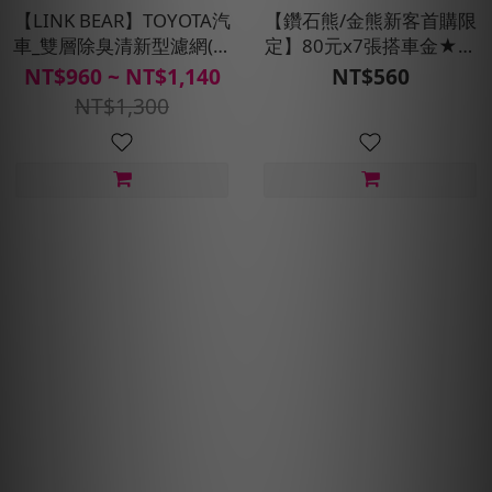
【LINK BEAR】TOYOTA汽
【鑽石熊/金熊新客首購限
車_雙層除臭清新型濾網(送
定】80元x7張搭車金★現
安裝服務)
折100元
NT$960 ~ NT$1,140
NT$560
NT$1,300