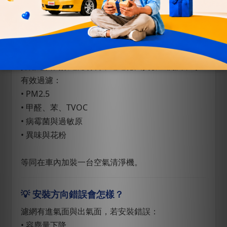
就像 N95 與一般口罩的差異，材料與效果不同，自
然價格也不同。
💡 為什麼選擇 LINK 濾網？
採用進口高效過濾材料，通過德國實驗室測試，可
有效過濾：
• PM2.5
• 甲醛、苯、TVOC
• 病霉菌與過敏原
• 異味與花粉
等同在車內加裝一台空氣清淨機。
💡 安裝方向錯誤會怎樣？
濾網有進氣面與出氣面，若安裝錯誤：
• 容塵量下降