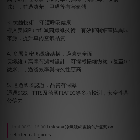
味），並過濾苯、甲醛等有害氣體
3. 抗菌技術，守護呼吸健康
導入美國Purafil滅菌纖維技術，有效抑制細菌與異味
來源，提升車內空氣品質
4. 多層高密度纖維結構，過濾更全面
長纖維＋高電荷濾材設計，可攔截極細微粒（甚至0.1
微米），過濾效率與持久性更高
5. 通過國際認證，品質有保障
通過SGS、TTRI及德國FIATEC等多項檢測，安全性具
公信力
Until
08/31 16:00
Linkbear冷氣濾網更換9折優惠 on
selected categories