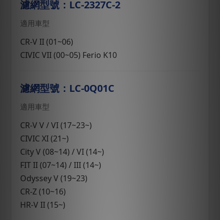
濾網型號：LC-2327C-2
適用車型
CR-V II (01~06)
CIVIC VII (00~05) Ferio K10
濾網型號：LC-0Q01C
適用車型
CR-V V / VI (17~23~)
CIVIC XI (21~)
City V (08~14) / VI (14~)
FIT II (07~14) / III (14~)
Odyssey V (19~23)
CR-Z (10~16)
HR-V II (15~)