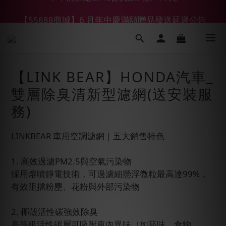
【55688商城】6 月年中慶滿額贈品發送延遲公告
【鑽石熊/金熊新客首購限定】優惠搭車金
【鑽石熊/金熊新客首購限定】優惠搭車金
【LINK BEAR】HONDA汽車_
雙層除臭清新型濾網(送安裝服
務)
LINKBEAR 車用空調濾網｜五大銷售特色
1. 高效過濾PM2.5與空氣污染物
採用熔噴靜電技術，可過濾細懸浮微粒最高達99%，
有效阻擋粉塵、花粉與外部污染物
2. 椰殼活性碳強效除臭
高等級活性碳層可吸附車內異味（如菸味、食物