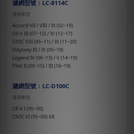
濾網型號：LC-8114C
適用車型
Accord VII / VIII / IX (02~19)
CR-V III (07~12) / IV (12~17)
CIVIC VIII (05~11) / IX (11~20)
Odyssey III / IV (05~18)
Legend IV (06~13) / V (14~19)
Pilot II (09~15) / III (16~19)
濾網型號：LC-D100C
適用車型
CR-V I (95~00)
CIVIC VI (95~00) K8