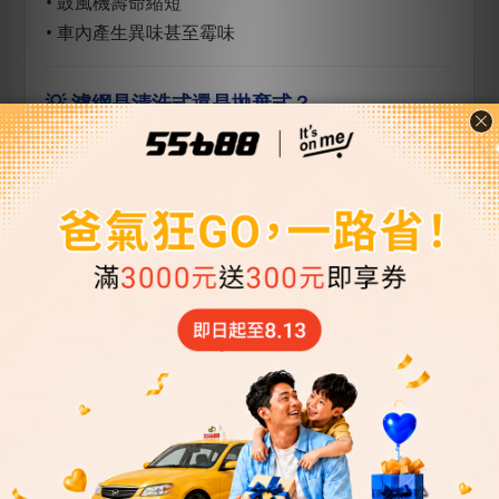
• 鼓風機壽命縮短
• 車內產生異味甚至霉味
💡 濾網是清洗式還是拋棄式？
本產品為拋棄式濾網，建議定期更換以維持最佳效
果。
💡 會影響風量嗎？
正常使用情況下不會影響風量。
💡 為什麼市面上有更便宜的濾網？
一般濾網多為基礎抗菌技術，過濾效率較低。LINK
濾網採用美國 Purafil 專業抗菌技術，並通過實驗室
認證，過濾效率高達 99.5%。