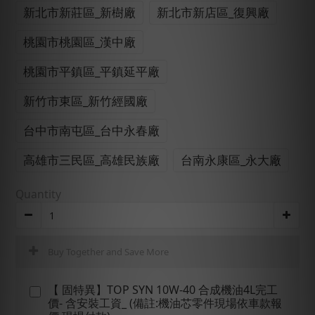
新北市新莊區_新樹廠
新北市新店區_復興廠
桃園市桃園區_漢中廠
桃園市平鎮區_平鎮延平廠
新竹市東區_新竹經國廠
台中市南屯區_台中永春廠
高雄市三民區_高雄民族廠
台南永康區_永大廠
Quantity
Buy Together and Save More
【 固特異】TOP SYN 10W-40 合成機油4L完工
價- 含安裝工資_ (備註:機油芯零件現場依車款報