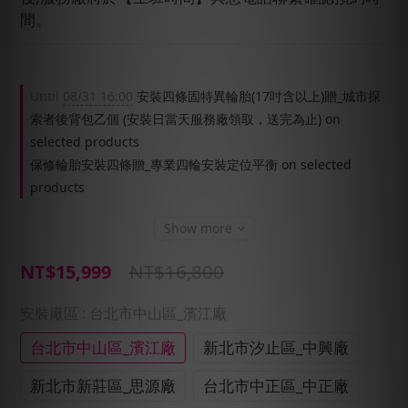
間。
Until
08/31 16:00
安裝四條固特異輪胎(17吋含以上)贈_城市探
索者後背包乙個 (安裝日當天服務廠領取，送完為止) on
selected products
保修輪胎安裝四條贈_專業四輪安裝定位平衡 on selected
products
Show more
NT$16,800
NT$15,999
安裝廠區
: 台北市中山區_濱江廠
台北市中山區_濱江廠
新北市汐止區_中興廠
新北市新莊區_思源廠
台北市中正區_中正廠