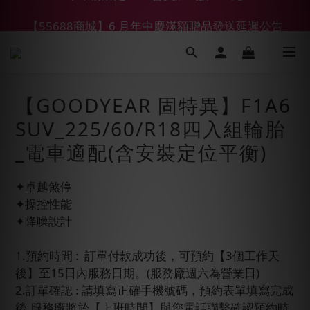
【55688商城】6 月年中慶滿額贈品發送延遲公告
【鑽石熊/金熊新客首購限定】優惠搭車金
【鑽石熊/金熊新客首購限定】優惠搭車金
【GOODYEAR 固特異】F1A6
SUV_225/60/R18四入組輪胎
_電車適配(含安裝定位平衡)
✦卓越煞停
✦操控性能
✦降噪設計
1.預約時間 :  訂單付款成功後，可預約【3個工作天
後】至15日內服務日期。(服務廠週六為營業日)
2.訂單確認 : 請填寫正確手機號碼，預約表單填寫完成
後,服務廠將於【上班時間】與您電話聯繫確認預約時