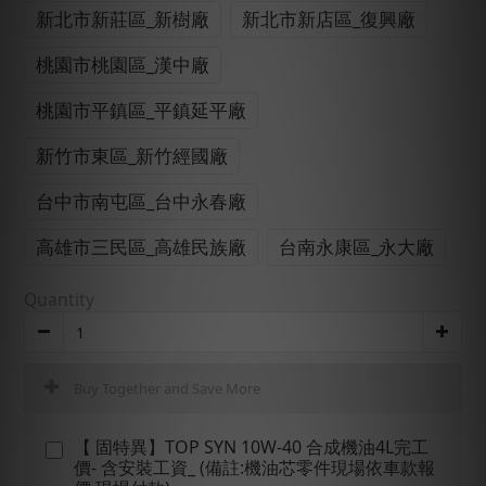
新北市新莊區_新樹廠
新北市新店區_復興廠
桃園市桃園區_漢中廠
桃園市平鎮區_平鎮延平廠
新竹市東區_新竹經國廠
台中市南屯區_台中永春廠
高雄市三民區_高雄民族廠
台南永康區_永大廠
Quantity
Buy Together and Save More
【 固特異】TOP SYN 10W-40 合成機油4L完工
價- 含安裝工資_ (備註:機油芯零件現場依車款報