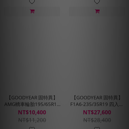
【GOODYEAR 固特異】
【GOODYEAR 固特異】
AMG轎車輪胎195/65R15
F1A6-235/35R19 四入組
四入組(濕抓耐用雙重保護)
輪胎 (超高性能操控胎)含安
NT$10,400
NT$27,600
含安裝定位平衡
裝定位平衡
NT$11,200
NT$28,400