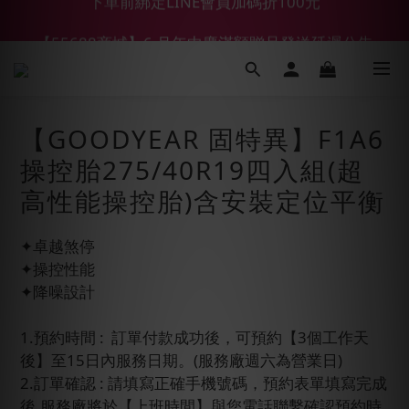
【55688商城】6 月年中慶滿額贈品發送延遲公告
【鑽石熊/金熊新客首購限定】優惠搭車金
【鑽石熊/金熊新客首購限定】優惠搭車金
【GOODYEAR 固特異】F1A6
操控胎275/40R19四入組(超
高性能操控胎)含安裝定位平衡
✦卓越煞停
✦操控性能
✦降噪設計
1.預約時間 :  訂單付款成功後，可預約【3個工作天
後】至15日內服務日期。(服務廠週六為營業日)
2.訂單確認 : 請填寫正確手機號碼，預約表單填寫完成
後,服務廠將於【上班時間】與您電話聯繫確認預約時