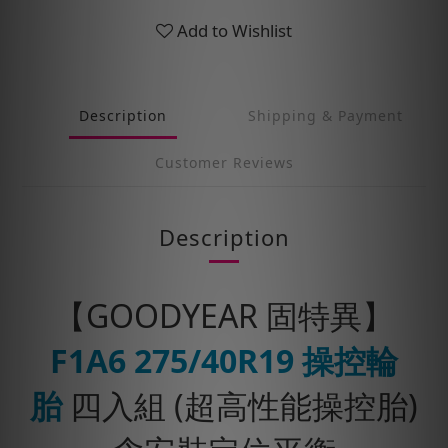
Add to Wishlist
Description
Shipping & Payment
Customer Reviews
Description
【GOODYEAR 固特異】
F1A6
275/40R19
操控輪
胎
四入組 (超高性能操控胎)