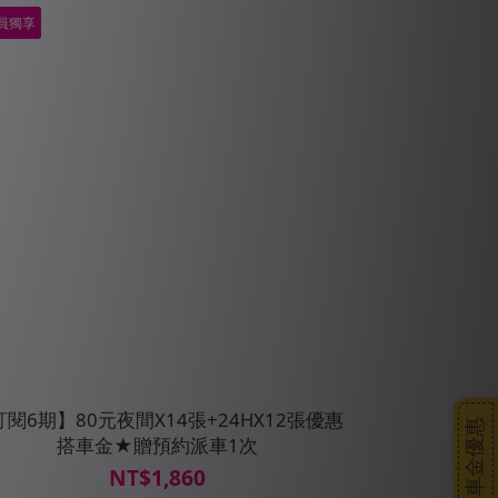
員獨享
閱6期】80元夜間X14張+24HX12張優惠
搭車金優惠
搭車金★贈預約派車1次
NT$1,860