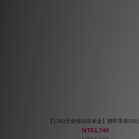
【3740元全時段搭車金】贈即享券500
NT$3,740