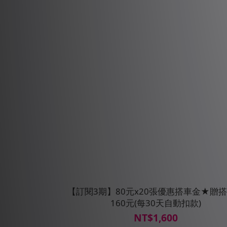
【訂閱3期】80元x20張優惠搭車金★贈
160元(每30天自動扣款)
NT$1,600