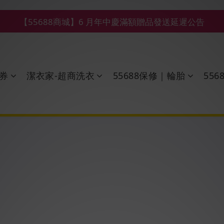
【55688商城】6 月年中慶滿額贈品發送延遲公告
【鑽石熊/金熊新客首購限定】優惠搭車金
【鑽石熊/金熊新客首購限定】優惠搭車金
券
潔衣家-超商洗衣
55688保修｜輪胎
55