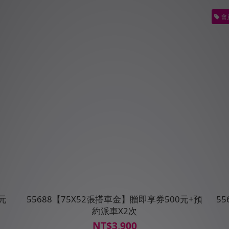
會
元
55688【75X52張搭車金】贈即享券500元+預
5
約派車X2次
NT$3,900