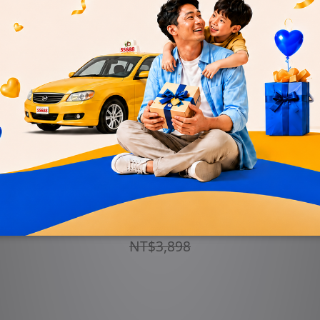
240
55688【訂閱12期/80元x40張搭車金】每月贈
5
即享券400元+預約派車X2次
NT$3,100
NT$3,898