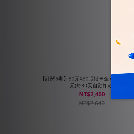
【訂閱6期】80元X30張搭車金★贈搭車金
元(每30天自動扣款)
NT$2,400
NT$2,640