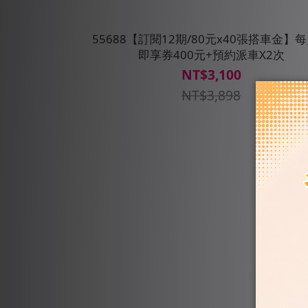
55688【訂閱12期/80元x40張搭車金】
即享券400元+預約派車X2次
NT$3,100
NT$3,898