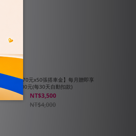
5688【訂閱70元x50張搭車金】每月贈即享
券500元(每30天自動扣款)
NT$3,500
NT$4,000