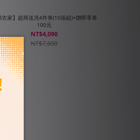
潔衣家】超商送洗4件券(10張組)+贈即享券
100元
NT$4,090
NT$7,600