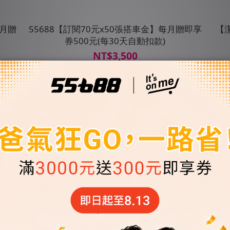
每月贈
55688【訂閱70元x50張搭車金】每月贈即享
【
券500元(每30天自動扣款)
NT$3,500
NT$4,000
會員獨享