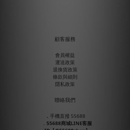
顧客服務
會員權益
運送政策
退換貨政策
條款與細則
隱私政策
聯絡我們
．
手機直撥 55688
．
55688商城LINE客服