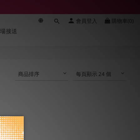
會員登入
購物車(0)
機場接送
商品排序
每頁顯示 24 個