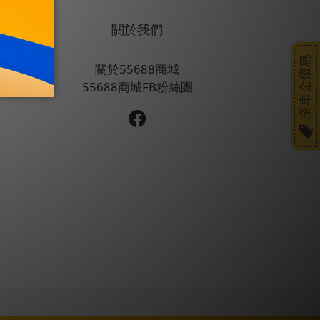
關於我們
搭車金優惠
關於55688商城
服
55688商城FB粉絲團
】