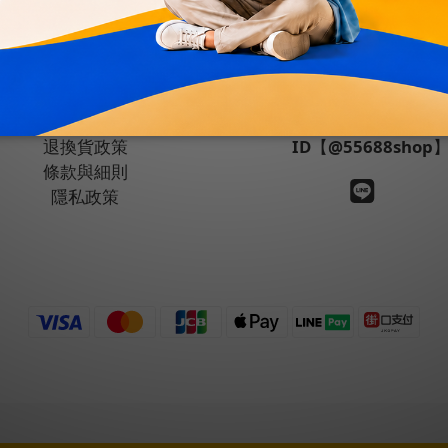
顧客服務
聯絡我們
會員權益
．
手機直撥 55688
運送政策
．
55688商城LINE客
退換貨政策
ID
【
@55688shop
條款與細則
隱私政策