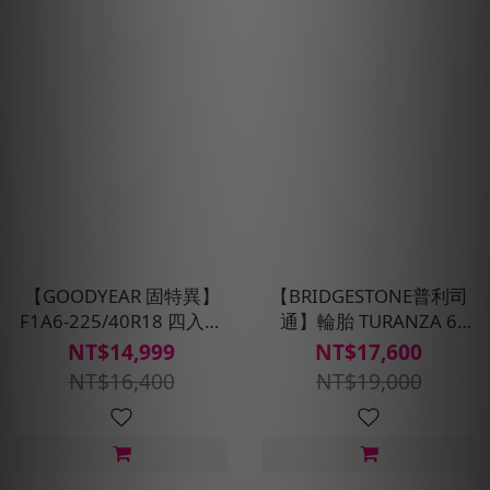
【GOODYEAR 固特異】
【BRIDGESTONE普利司
F1A6-225/40R18 四入組
通】輪胎 TURANZA 6
輪胎 (超高性能操控胎)含安
-205/50R17_四入組(含安
NT$14,999
NT$17,600
裝定位平衡
裝定位平衡)
NT$16,400
NT$19,000