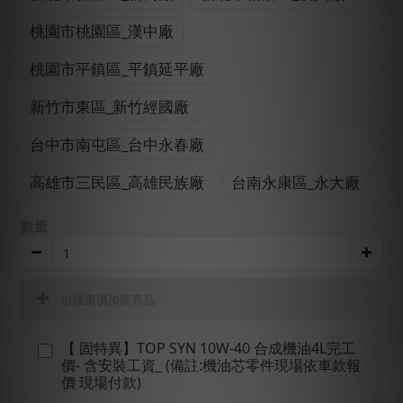
桃園市桃園區_漢中廠
桃園市平鎮區_平鎮延平廠
新竹市東區_新竹經國廠
台中市南屯區_台中永春廠
高雄市三民區_高雄民族廠
台南永康區_永大廠
數量
以優惠價加購商品
【 固特異】TOP SYN 10W-40 合成機油4L完工
價- 含安裝工資_ (備註:機油芯零件現場依車款報
價 現場付款)