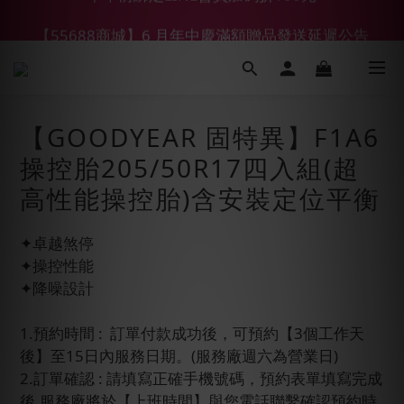
【55688商城】6 月年中慶滿額贈品發送延遲公告
【鑽石熊/金熊新客首購限定】優惠搭車金
【鑽石熊/金熊新客首購限定】優惠搭車金
【GOODYEAR 固特異】F1A6
操控胎205/50R17四入組(超
高性能操控胎)含安裝定位平衡
✦卓越煞停
✦操控性能
✦降噪設計
1.預約時間 :  訂單付款成功後，可預約【3個工作天
後】至15日內服務日期。(服務廠週六為營業日)
2.訂單確認 : 請填寫正確手機號碼，預約表單填寫完成
後,服務廠將於【上班時間】與您電話聯繫確認預約時