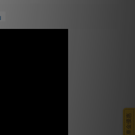
」
搭車金優惠