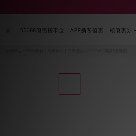
55688優惠搭車金
APP新客優惠
領優惠券
全部商品
/
55688保修｜汽車輪胎｜汽車機油
/
GOODYEAR固特異輪胎