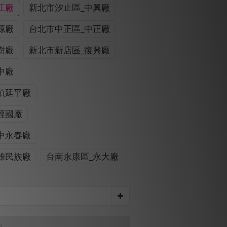
江廠
新北市汐止區_中興廠
源廠
台北市中正區_中正廠
樹廠
新北市新店區_復興廠
中廠
鎮延平廠
經國廠
中永春廠
雄民族廠
台南永康區_永大廠