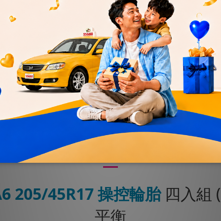
優惠
加入購物車
送貨及付款方式
商品描述
A6
205/45R17
操控輪胎
四入組 
平衡