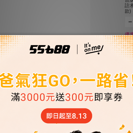
註
款)
優惠
【 
機油
油
優惠
【 
機油
油