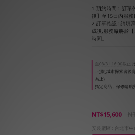
1.預約時間 :  
後】至15日內服務
2.訂單確認 : 
成後,服務廠將於
時間。
至
08/31 16:00
截止
指
上)贈_城市探索者後
為止)
指定商品，保修輪胎
NT
NT$15,600
安裝廠區
: 台北市