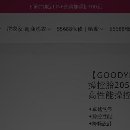
【55688商城】6 月年中慶滿額贈品發送延遲公告
【鑽石熊/金熊新客首購限定】優惠搭車金
【鑽石熊/金熊新客首購限定】優惠搭車金
潔衣家-超商洗衣
55688保修｜輪胎
55688
【GOODY
操控胎205
高性能操控
✦卓越煞停
✦操控性能
✦降噪設計