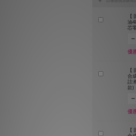
以優惠價加購商
【 
油4
芯
優惠
【 
合成
註
款)
優惠
【 
合成