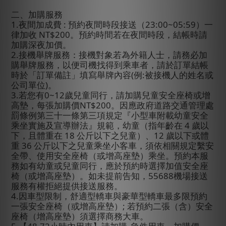
二、加購服務
1.
夜間加成費
:
預約夜間時段接送（
23:00~05:59
）一
律加收
NT$200
。預約時間若在夜間時段，結帳時
請
加購深夜加價。
2.
接機舉牌服務：接機對象若為外籍人士，請務必加
購舉牌服務，以便司機找得到乘車者，請於訂單結帳
時於「訂單備註」填寫舉牌內容
(
例
:
被接機人的姓名或
公司單位
)
。
3.
若您有
0~12
歲兒童同行，請加購兒童安全座椅或增
高墊，每張加購價
NT$200
。因應政府道路交通管理處
罰條例第三十一條第三項規定『小型車附載幼童安全
乘坐實施及宣導辦法』規範，幼童（指年齡在
4
歲以
下，且體重在
18
公斤以下之兒童）、
12
歲以下或體
重
36
公斤以下之兒童乘坐小客車，須依相關規定繫安
全帶、使用安全座椅（或增高座墊）乘坐。預約本服
務如有幼童或兒童同行，應於預約時選擇加值安全座
椅（或增高座墊）。如未提前告知，
55688
機場接送
服務有權拒絕提供接送服務。
4.
因車型限制，舒適型轎車與豪華型轎車最多限預約
一張安全座椅（或增高座墊）
;
若預約二張（含）安全
座椅（增高座墊）須選擇商務大車。