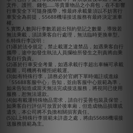
文件、護照、錢包……等貴重物品之小肩包，在不影響
行車安全下可隨身攜帶，惟最終承載量須以不妨害行
車安全為前提，
55688
機場接送服務有最終決定派車
權。
5.
實際人數與行李數若超出預約登記之數量，導致若
無法乘載，須請乘客自行處理，無法臨時更換車型。
6.
特殊行李說明：
(1)
基於法令規定，禁止載運之違禁品，如遇乘客自行
攜帶，途中如發生執法人員攔檢所發生之刑責將由乘
客自行負責。
(2)
基於行車安全考量，如遇承載行李超出車輛可承載
範圍，司機將有權拒絕載運。
(3)
如有特殊行李，請務必於官網下單時備註或進線
「
55688
客服中心」告知，並由客服中心規範為準，
如未告知造成當天無法完成接送服務，將視同已使用
服務，恕無法退款。
(4)
如有載運特殊物品需求，請自行妥善包裝及保管，
如乘客自行評估可放置於後車廂，但造成物品損壞或
遺失，本公司將不負擔相關損害責任。
(5)
以上特殊行李規範未詳盡之處，將由
55688
機場接
送服務規範為主。