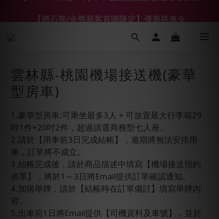
【鑽石熊/金熊新客首購限定】優惠搭車金
【鑽石熊/金熊新客首購限定】優惠搭車金
下單前綁定LINE會員加碼折100元
【55688商城】6 月年中慶滿額贈品發送延遲公告
雲林縣-桃園機場接送機(豪華
【鑽石熊/金熊新客首購限定】優惠搭車金
型房車)
1.豪華型房車:可乘坐最多3人 + 可放置最大行李箱29
吋1件+20吋2件，超過請選商務型七人座。
2.請於【用車前3日完成結帳】，逾期將無法安排用
車，訂單將不成立。
3.結帳完成後，請於商品描述中填寫【機場接送預約
表單】；將於1～3日將Email提供訂單確認通知。
4.加購舉牌，請於【結帳時在訂單備註】填寫舉牌內
容。
5.出車前1日將Email提供【司機資料及車號】，並於