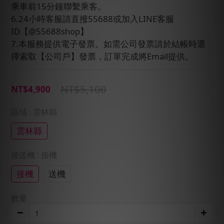
乘車前15分鐘聯繫乘客。
6.24小時客服請直撥55688或加入LINE客服
ID【@55688shop】
7.本服務提供電子發票。如需公司發票請於結帳時選
擇索取【公司戶】發票，訂單完成將Email提供。
NT$5,100
NT$4,900
區域
: 雲林縣
雲林縣
接送機
: 接機
接機
送機
數量