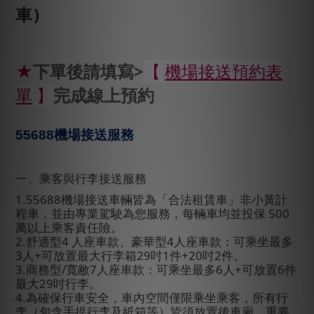
車)
★
下單後請填寫>
【
機場接送預約表
單
】
完成線上預約
55688
機場接送服務
一、乘客與行李接送服務
1.55688
機場接送車輛皆為「合法租賃車」非小黃計
程車，並由專業駕駛為您服務，每輛車均並投保
500
萬以上乘客責任險。
2.
舒適型
4
人座車款、豪華型
4
人座車款：可乘坐最多
3
人
+
可放置最大行李箱
29
吋
1
件
+20
吋
2
件。
3.
商務型
/
寬敝
7
人座車款：可乘坐最多
6
人
+
可放置
6
件
最大
29
吋行李。
4.
為確保行車安全，車內空間僅限乘坐乘客，所有行
李（包含手提行李及紙箱等）皆須放置後車廂，重要