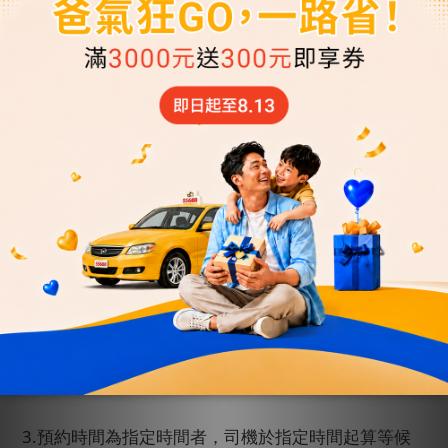
間
6
小時前取消才可全額退費
)
四、接送機超時費
1.
「送機」超時費：每
30
分鐘酌收待時費
NT$ 350
元，乘客須於用車時間的
30
分鐘內準時上車，若司機
於該用車時間抵達起算
30
分鐘且聯繫不上乘客後離
開，將視同已使用本次服務，收取車資
100%
金額。若
乘客需待時接送，需視司機行程允許，第
31
分鐘起，
每
30
分鐘酌收待時費
NT$ 350
元，不足
30
分鐘以
30
分鐘計算。「
55688
」保留接受乘客待時接送權利。
2.
「接機」超時費：每
30
分鐘酌收待時費
NT$ 350
元，預約時間為航班實際抵達時間者，司機於航班抵
達起算等候
90
分鐘，若司機於該班機抵達時間已等候
90
分鐘且聯繫不上乘客，將視同已使用本次服務，收
取車資
100%
金額。若乘客需待時接送，需視司機行程
允許，第
91
分鐘起，每
30
分鐘酌收待時費
NT$ 350
元，不足
30
分鐘以
30
分鐘計算。「
55688
」保留接
受乘客待時接送權利。
3.
預約時間為指定時間者，司機於指定時間起算等候