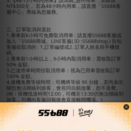
5.
【
48-72
小時內用車】請加購
_
急件用車，加購價
NT$300
元
，
若為
48
小時內用車
，請直撥「
55688
客
服中心」專線為您服務。
三、訂單取消與退款
1.
乘車前
6
小時可免費取消用車
:
請直撥
55688
客服或
加入「
55688
商城」
LINE
客服
( ID :55688shop )
告知
客服欲取消的
: 1.
訂單編號
或
2.
訂單人姓名與手機號
碼。
2.
乘車前
1
小時以上，
6
小時內取消用車：需收取訂單
50%
金額。
3.
已達用車時間但取消用車：視為已用車需收取訂單
100%
金額。
4.
接機免費等候時間：司機將等候
90
分鐘，若尚未出
關也無法聯絡到旅客，會視同自願放棄，恕不退費。
(
例：班機抵達時間
12:00
，司機至
13:30
仍無法聯絡到
旅客，司機向客服回報後會直接離開機場。
)
5.
若您的班機延誤超過表訂抵達時間
4
小時（含）
以
上，請主動聯繫客服中心。客服將盡力協助重新安
排；若因車輛調度不足，該筆訂單將取消並全額退
費。若您抵達台灣後仍需用車，請聯繫「
55688
客服
中心」以便重新安排。
(
指定時間接機者仍需於用車時