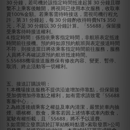
30
分鐘，若司機於該指定時間抵達起算
30
分鐘且聯
繫不上乘客後離開，將視同已使用本次服務，收取車
資
100%
金額。若乘客需待時接送，需視司機行程允
許，第
31
分鐘起，每
30
分鐘酌收待時費
NT$ 350
元，不足
30
分鐘以
30
分鐘計算。「
55688
」保留接
受乘客待時接送權利。
4.
指定時間：係指依乘客指定時間，非航班表定抵達
時間前往接機。預約時如原預約航班與表定接送時間
不符，則接送當日將依乘客指定時間前往服務，服務
人員將不再確認原預約航班抵達時間。
5.55688
機場接送服務保有修改內容、變更、暫停、
取消、終止活動等一切權利。
五、接送訂購說明：
1.
本機場接送服務不提供沿途增加停靠點，但保留接
受加價增加停靠點之權利，如有需求請致電「
55688
客服中心」。
2.
為維護後續乘客之權益及車內清潔，嚴禁於車內抽
煙、嚼檳榔、飲食，乘客若因上述情事或車內飲食，
駕駛有權拒載，且「
55688
」將不予以退費。
3.
如需開立發票請於訂單結帳時點選
>
索取發票
>
公司