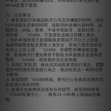
戶發票，並填寫統編
/
抬頭，本商城於訂單完成時會
email
您電子發票。
六、注意事項：
1 .
乘客應於行前確認航空公司及班機報到時間，請自
行評估路況及車程時間，規劃預約送機出發時間，如
因路況（例如：塞車、中途停靠點等、道路封閉
...
）
等因素
，「
55688
」不負擔造成無法登機之責任。
2.
預約本服務當天如遇颱風來襲或不可抗力之因素，
為保障服務駕駛及乘客人身安全，若地方縣市政府宣
布停止上班上課，「
55688
」有權暫停機場接送服
務，客服將另行通知乘客手動取消本服務及返退車資
費用，「
55688
」保留最終決定派車權。
3 .
若因訂單取消、修改或其他因素需執行退款，實際
退款時間需依照各銀行為主，敬請留意近一兩期信用
卡帳單。
4 .
春節期間「
55688
商城」將另行公告春節加價方式
及加價日期及時間。
5 .
如遇其他服務狀況或有任何疑問，歡迎隨時致電
「
55688
客服中心」
，將有
24
小時專人竭誠為您服
務。