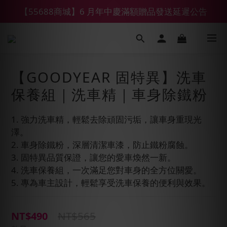
【鑽石熊/金熊新客首購限定】優惠搭車金
【鑽石熊/金熊新客首購限定】優惠搭車金
【GOODYEAR 固特異】洗車
保養組｜洗車精｜車身除鐵粉
1. 強力洗車精，輕鬆去除頑固污垢，讓車身重現光
澤。
2. 車身除鐵粉，深層清潔車漆，防止鐵粉腐蝕。
3. 固特異品質保證，讓您的愛車煥然一新。
4. 洗車保養組，一次滿足您對車身的全方位關愛。
5. 專為車主設計，輕鬆享受洗車保養的便利與效果。
NT$565
NT$490