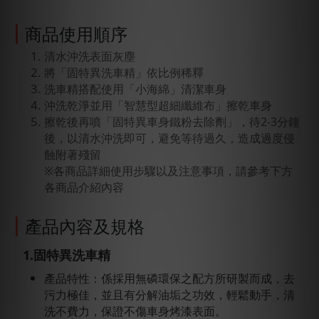
商品使用順序
清水沖洗表面灰塵
將「固特異洗車精」依比例稀釋
洗車精搭配使用「小海綿」清潔車身
沖洗乾淨並用「智慧型超細纖維布」擦乾車身
擦乾後再噴「固特異車身鐵粉去除劑」，待2-3分鐘
後，以清水沖洗即可，避免等待過久，造成過度侵
蝕附著殘留
※各商品詳細使用步驟以及注意事項，請參考下方
各商品介紹內容
產品內容及規格
1.固特異洗車精
產品特性：係採用無磷環保之配方所研製而成，去
污力極佳，並且有分解油垢之功效，輕鬆動手，清
洗不費力，保證不傷車身烤漆表面。