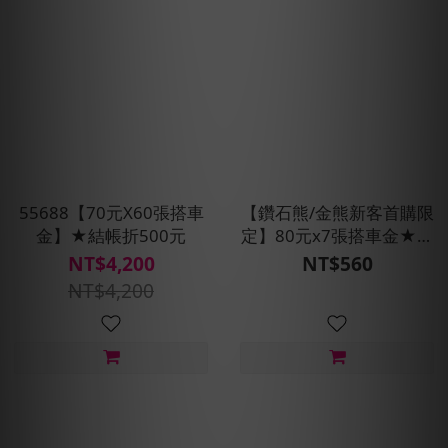
55688【70元X60張搭車
【鑽石熊/金熊新客首購限
金】★結帳折500元
定】80元x7張搭車金★現
折100元
NT$4,200
NT$560
NT$4,200