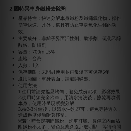
2.固特異車身鐵粉去除劑
產品特性：快速分解車身鐵粉及鐵鏽氧化物，操作
簡單快速。此外，還具有防止車身氧化生鏽的功
效。
主要成分：非離子界面活性劑、助淨劑、硫化乙醇
酸銨、防鏽劑
容量：700ml±5%
產地：台灣
入數：1入
保存期限：未開封使用並再常溫下可保存5年
適用範圍：車身表面，請避開碟盤。
使用方法：
1.使用前請先搖晃均勻，避免成份沉積，影響效果
2.使用時須完全冷車，用清水清洗後，擦乾再噴灑
車身，使用時呈現紫變分解
3.待2-3分鐘後，以清水沖洗即可，避免等待過久，
造成過度侵蝕附著殘留。
※若平時會定期除鐵粉、洗車打蠟、長停室內而沾
附鐵粉不太多，變色反應會沒那麼明顯，等待時間