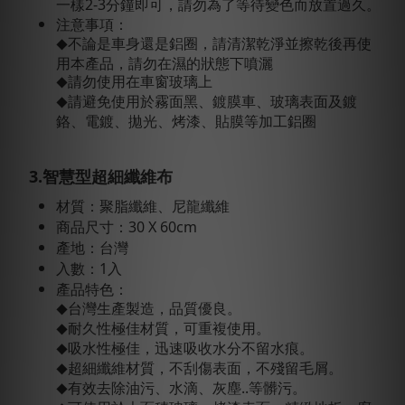
一樣2-3分鐘即可，請勿為了等待變色而放置過久。
注意事項：
不論是車身還是鋁圈，請清潔乾淨並擦乾後再使
◆
用本產品，請勿在濕的狀態下噴灑
請勿使用在車窗玻璃上
◆
請避免使用於霧面黑、鍍膜車、玻璃表面及鍍
◆
鉻、電鍍、拋光、烤漆、貼膜等加工鋁圈
3.智慧型超細纖維布
材質：聚脂纖維、尼龍纖維
商品尺寸：30 X 60cm
產地：台灣
入數：1入
產品特色：
台灣生產製造，品質優良。
◆
耐久性極佳材質，可重複使用。
◆
吸水性極佳，迅速吸收水分不留水痕。
◆
超細纖維材質，不刮傷表面，不殘留毛屑。
◆
有效去除油污、水滴、灰塵..等髒污。
◆