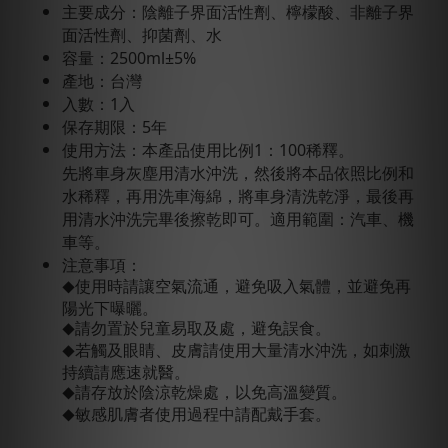
主要成分：陰離子界面活性劑、檸檬酸、非離子界
面活性劑、抑菌劑、水
容量：2500ml±5%
產地：台灣
入數：1入
保存期限：5年
使用方法：本產品使用比例1：100稀釋。
先將車身灰塵用清水沖洗，然後將本品依照比例和
水稀釋，再用洗車海綿，將車身清洗乾淨，最後再
用清水沖洗完畢後擦乾即可。適用範圍：汽車、機
車等。
注意事項：
使用時請讓空氣流通，避免吸入氣體，並避免再
◆
陽光下曝曬。
請勿置於兒童易取及處，避免誤食。
◆
若觸及眼睛、皮膚請使用大量清水沖洗，如刺激
◆
持續請應速就醫。
請存放於陰涼乾燥處，以免高溫變質。
◆
敏感肌膚者使用過程中請配戴手套。
◆