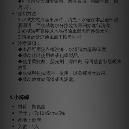
可使用於大面積玻璃、烤漆表面、精緻地板、廚
◆
房..等。
使用方法：
1.水拭方式清潔車身時，請先下水確保本品全部浸
潤濕透，而後請將水分擰乾後再開始進行清潔。
2.乾拭時可直接以本品擦除車體表面多餘水分。
3.請至於陰涼通風處下陰乾即可。
注意事項：
本品可用洗衣機洗滌，水溫請勿超過60度。
◆
請勿伴隨使用蠟或化學製品。
◆
使用柔軟劑、螢光劑、漂白劑..等可能會影響吸水
◆
效果。
水拭與乾拭請則一使用，以發揮最大效果。
◆
請勿放置於高溫或火源處。
◆
4.小海綿
材質：聚氨酯
尺寸：17x10x5cm±5%
產地：台灣
入數：1入