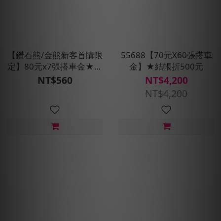
【鑽石熊/金熊新客首購限
55688【70元X60張搭車
定】80元x7張搭車金★現
金】★結帳折500元
折100元
NT$560
NT$4,200
NT$4,200