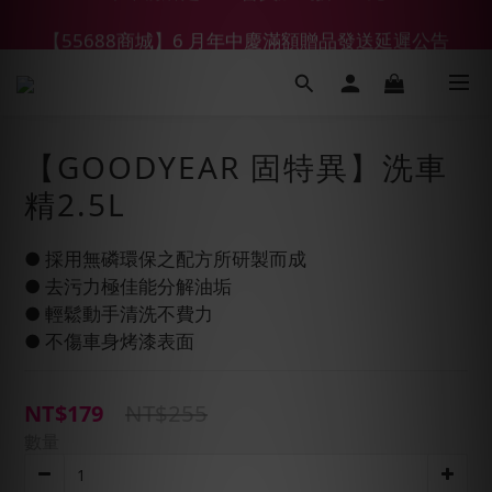
【55688商城】6 月年中慶滿額贈品發送延遲公告
【鑽石熊/金熊新客首購限定】優惠搭車金
【鑽石熊/金熊新客首購限定】優惠搭車金
【GOODYEAR 固特異】洗車
精2.5L
● 採用無磷環保之配方所研製而成
● 去污力極佳能分解油垢
● 輕鬆動手清洗不費力
● 不傷車身烤漆表面
NT$255
NT$179
數量