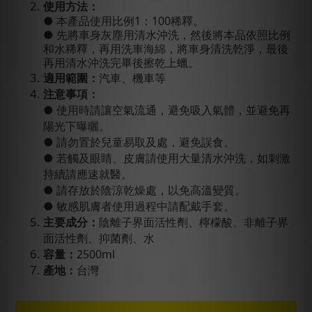
使用方法：
● 本產品使用比例1：100稀釋。
● 先將車身灰塵用清水沖洗，然後將本品依照比例
和水稀釋，再用洗車海綿，將車身清洗乾淨，最後
再用清水沖洗完畢後擦乾上蠟。
適用範圍：
汽車、機車等
注意事項：
● 使用時請讓空氣流通，避免吸入氣體，並避免再
陽光下曝曬。
● 請勿置於兒童易取及處，避免誤食。
● 若觸及眼睛、皮膚請使用大量清水沖洗，如刺激
持續請應速就醫。
● 請存放於陰涼乾燥處，以免高溫變質。
● 敏感肌膚者使用過程中請配戴手套。
主要成分：
陰離子界面活性劑、檸檬酸、非離子界
面活性劑、抑菌劑、水
容量：
2500ml
產地：
台灣