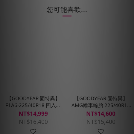
您可能喜歡...
【GOODYEAR 固特異】
【GOODYEAR 固特異】
F1A6-225/40R18 四入組
AMG轎車輪胎 225/40R18
輪胎 (超高性能操控胎)含安
四入組(濕抓耐用雙重保護)
NT$14,999
NT$14,600
裝定位平衡
含安裝定位平衡
NT$16,400
NT$15,400