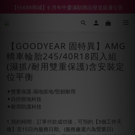
【55688商城】6 月年中慶滿額贈品發送延遲公告
【鑽石熊/金熊新客首購限定】優惠搭車金
【鑽石熊/金熊新客首購限定】優惠搭車金
【GOODYEAR 固特異】AMG
轎車輪胎245/40R18四入組
(濕抓/耐用雙重保護)含安裝定
位平衡
✦雙重保護-濕地抓地/堅韌耐用
✦自控抓地科技
✦耐用防護科技
1.預約時間 :  訂單付款成功後，可預約【3個工作天
後】至15日內服務日期。(服務廠週六為營業日)