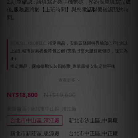
2.訂單確認 : 請填寫正確手機號碼，預約表單填寫完成
後,服務廠將於【上班時間】與您電話聯繫確認預約時
間。
至
08/31 16:00
截止
指定商品，安裝四條固特異輪胎(17吋含以
上)贈_城市探索者後背包乙個 (安裝日當天服務廠領取，送完為
止)
指定商品，保修輪胎安裝四條贈_專業四輪安裝定位平衡
查看更多
NT$19,600
NT$18,800
安裝廠區
: 台北市中山區_濱江廠
台北市中山區_濱江廠
新北市汐止區_中興廠
新北市新莊區_思源廠
台北市中正區_中正廠