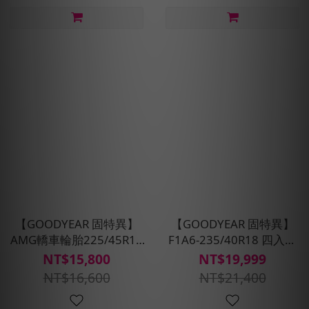
【GOODYEAR 固特異】
【GOODYEAR 固特異】
AMG轎車輪胎225/45R18
F1A6-235/40R18 四入組
四入組(濕抓/耐用雙重保
(超高性能操控胎)含安裝定
NT$15,800
NT$19,999
護)含安裝定位平衡
位平衡
NT$16,600
NT$21,400