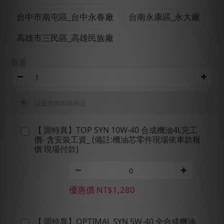
台中市南屯區_台中永春廠
台南永康區_永大廠
高雄市三民區_高雄民族廠
數量
以優惠價加購商品
【 固特異】TOP SYN 10W-40 合成機油4L完工
價- 含安裝工資_ (備註:機油芯零件現場依車款報
價 現場付款)
優惠價 NT$1,280
【 固特異】OPTIMAL SYN 5W-40 全合成機油