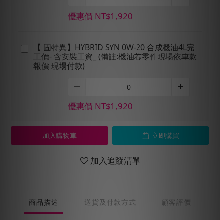
優惠價 NT$1,920
【 固特異】HYBRID SYN 0W-20 合成機油4L完
工價- 含安裝工資_ (備註:機油芯零件現場依車款
報價 現場付款)
優惠價 NT$1,920
加入購物車
立即購買
加入追蹤清單
商品描述
送貨及付款方式
顧客評價