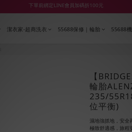
【55688商城】6 月年中慶滿額贈品發送延遲公告
【鑽石熊/金熊新客首購限定】優惠搭車金
【鑽石熊/金熊新客首購限定】優惠搭車金
潔衣家-超商洗衣
55688保修｜輪胎
55688
胎
【BRIDG
輪胎ALENZ
235/55
位平衡)
濕地強抓地，安全
極致舒適感，旅程