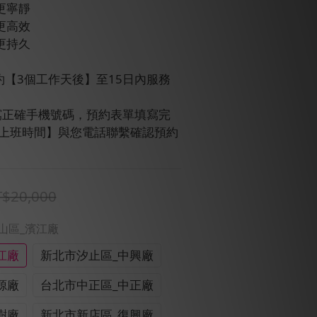
更寧靜
更高效
更持久
可預約【3個工作天後】至15日內服務
請填寫正確手機號碼，預約表單填寫完
【上班時間】與您電話聯繫確認預約
$20,000
中山區_濱江廠
江廠
新北市汐止區_中興廠
源廠
台北市中正區_中正廠
樹廠
新北市新店區_復興廠