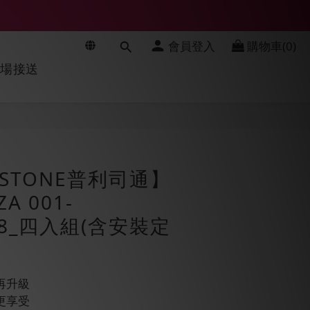
會員登入
購物車(0)
機場接送
立即購買
ESTONE普利司通】
A 001-
R18_四入組(含安裝定
再升級
更享受