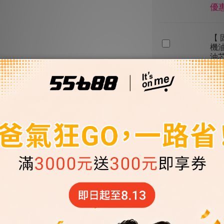
優惠
【 
機油
油
優惠
【 
機油
油
優惠
加入購物車