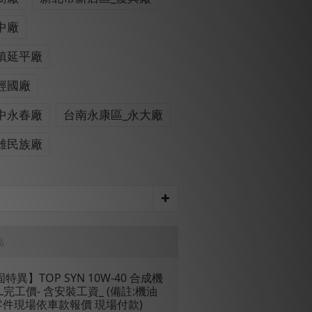
中廠
鎮延平廠
經國廠
中永春廠
台南永康區_永大廠
雄民族廠
品
固特異】TOP SYN 10W-40 合成機
L完工價- 含安裝工資_ (備註:機油
零件現場依車款報價 現場付款)