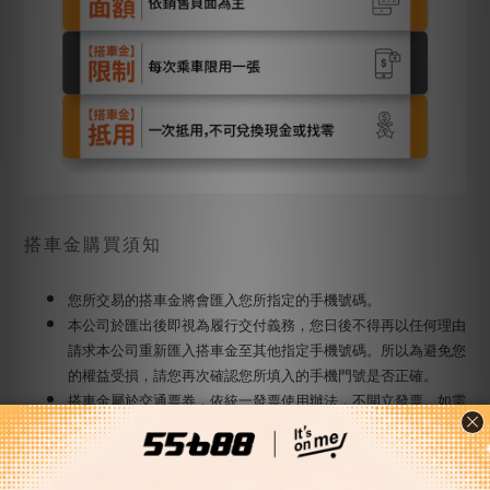
搭車金購買須知
您所交易的搭車金將會匯入您所指定的手機號碼。
本公司於匯出後即視為履行交付義務，您日後不得再以任何理由
請求本公司重新匯入搭車金至其他指定手機號碼。所以為避免您
的權益受損，請您再次確認您所填入的手機門號是否正確。
搭車金屬於交通票券，依統一發票使用辦法，不開立發票。如需
開立購買證明，請在付款時於「訂單備註」告知須開立購買憑
證，您購買的商品在出貨時會將購買憑證Email至您的電子信
箱。