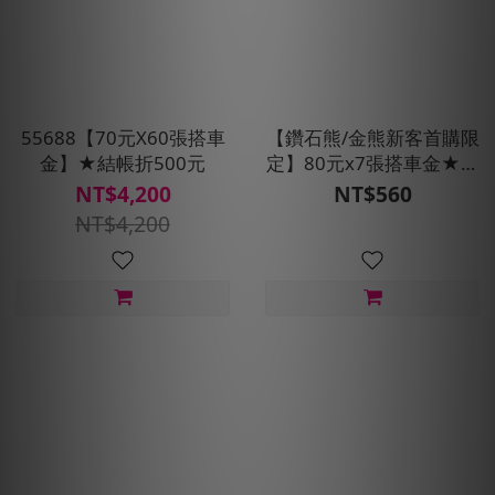
55688【70元X60張搭車
【鑽石熊/金熊新客首購限
金】★結帳折500元
定】80元x7張搭車金★現
折100元
NT$4,200
NT$560
NT$4,200