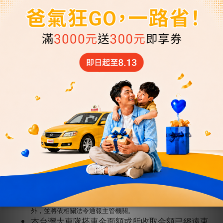
預約派車注意事項
預約派車及專人媒合服務限台北市、新北市、桃園市、
台中市、台南市、高雄市，其他地區可提供媒合服務但
不保證有車。
預約固定行程自動派車服務，最晚用車前60分鐘預約。
注意事項
店家保留訂單接受與否權利，若因交易條件有誤或有其他情形導
致商店無法接受您的訂單，將以 email 發送無法出貨通知給您，
造成您的不便，敬請見諒。
消費者或購買人，不得基於洗錢或其他不法意圖而主張退貨還
款，否則，本公司除得拒絕消費者或購買人之解除買賣契約請求
外，並將依相關法令通報主管機關。
本台灣大車隊搭車金面額或所收取金額已經遠東