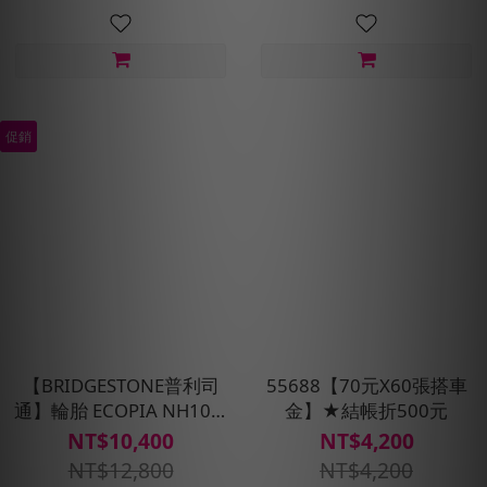
促銷
【BRIDGESTONE普利司
55688【70元X60張搭車
通】輪胎 ECOPIA NH100-
金】★結帳折500元
205/55R16_四入組(含安裝
NT$10,400
NT$4,200
定位平衡)
NT$12,800
NT$4,200