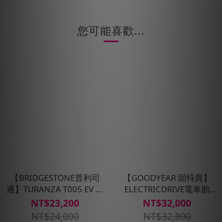
您可能喜歡...
【BRIDGESTONE普利司
【GOODYEAR 固特異】
通】TURANZA T005 EV 電
ELECTRICDRIVE電車胎
車胎 235/45R18_四入組
255/45R20四入組-含安裝
NT$23,200
NT$32,000
(含安裝定位平衡)
定位平衡
NT$24,000
NT$32,800