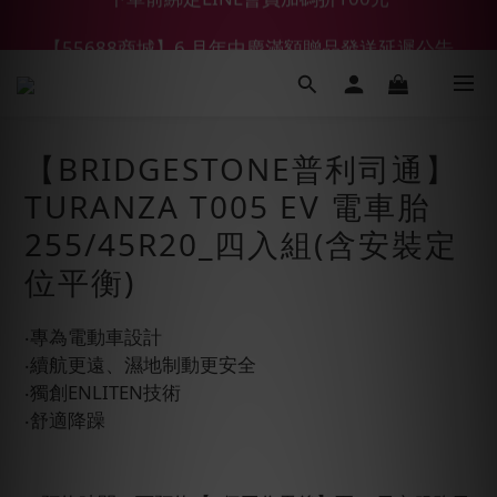
【55688商城】6 月年中慶滿額贈品發送延遲公告
【鑽石熊/金熊新客首購限定】優惠搭車金
【鑽石熊/金熊新客首購限定】優惠搭車金
【BRIDGESTONE普利司通】
TURANZA T005 EV 電車胎
255/45R20_四入組(含安裝定
位平衡)
‧專為電動車設計
‧續航更遠、濕地制動更安全
‧獨創ENLITEN技術
‧舒適降躁