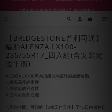
【鑽石熊/金熊新客首購限定】優惠搭車金
【鑽石熊/金熊新客首購限定】優惠搭車金
下單前綁定LINE會員加碼折100元
【55688商城】6 月年中慶滿額贈品發送延遲公告
【BRIDGESTONE普利司通】
【鑽石熊/金熊新客首購限定】優惠搭車金
輪胎ALENZA LX100-
235/55R17_四入組(含安裝定
位平衡)
ALENZA LX100專為頂級SUV設計的旗艦輪胎
1.實現高度靜肅性
2.最頂級的舒適性
3.提高耐磨耗性能
1.預約時間 :  可預約【3個工作天後】至15日內服務日