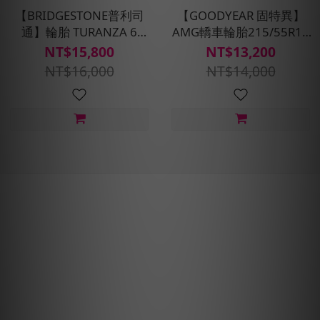
【BRIDGESTONE普利司
【GOODYEAR 固特異】
通】輪胎 TURANZA 6
AMG轎車輪胎215/55R17
-215/55R17_四入組(含安
四入組(濕抓耐用雙重保護)
NT$15,800
NT$13,200
裝定位平衡)
含安裝定位平衡
NT$16,000
NT$14,000