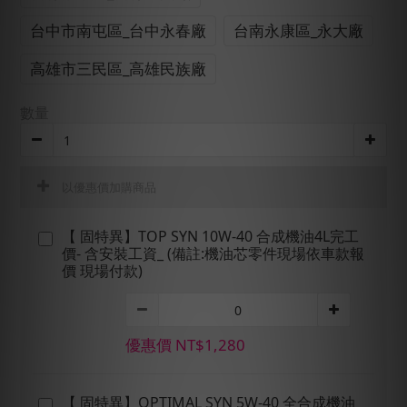
台中市南屯區_台中永春廠
台南永康區_永大廠
高雄市三民區_高雄民族廠
數量
以優惠價加購商品
【 固特異】TOP SYN 10W-40 合成機油4L完工
價- 含安裝工資_ (備註:機油芯零件現場依車款報
價 現場付款)
優惠價 NT$1,280
【 固特異】OPTIMAL SYN 5W-40 全合成機油