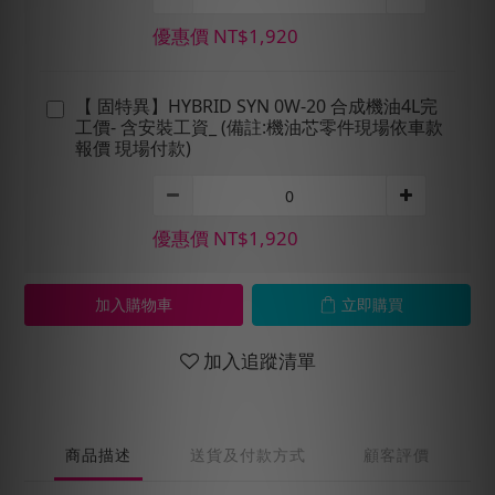
優惠價 NT$1,920
【 固特異】HYBRID SYN 0W-20 合成機油4L完
工價- 含安裝工資_ (備註:機油芯零件現場依車款
報價 現場付款)
優惠價 NT$1,920
加入購物車
立即購買
加入追蹤清單
商品描述
送貨及付款方式
顧客評價