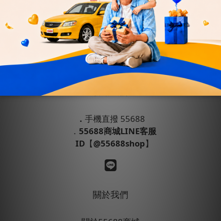
會員權益
運送政策
退換貨政策
條款與細則
隱私政策
聯絡我們
．
手機直撥 55688
．
55688商城LINE客服
ID
【
@55688shop
】
關於我們