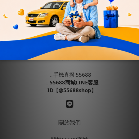
會員權益
運送政策
退換貨政策
條款與細則
隱私政策
聯絡我們
．
手機直撥 55688
．
55688商城LINE客服
ID
【
@55688shop
】
關於我們