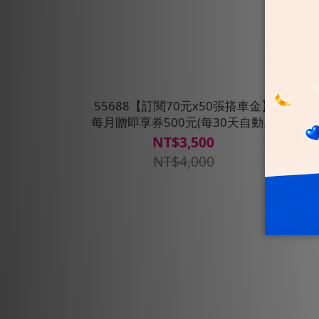
55688【訂閱70元x50張搭車金】
556
每月贈即享券500元(每30天自動扣
金】
款)
NT$3,500
NT$4,000