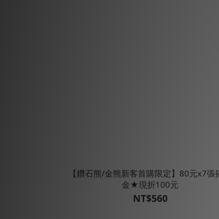
【鑽石熊/金熊新客首購限定】80元x7張
金★現折100元
NT$560