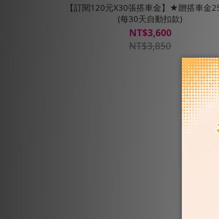
【訂閱120元X30張搭車金】★贈搭車金2
(每30天自動扣款)
NT$3,600
NT$3,850
會員