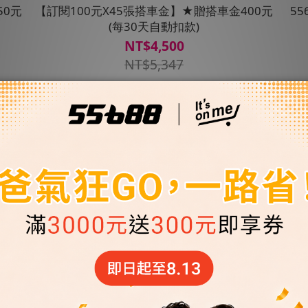
50元
【訂閱100元X45張搭車金】★贈搭車金400元
5
(每30天自動扣款)
NT$4,500
NT$5,347
獨享
會員獨享