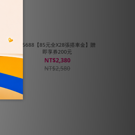
金】贈即
55688【85元全X28張搭車金】贈
即享券200元
NT$2,380
NT$2,580