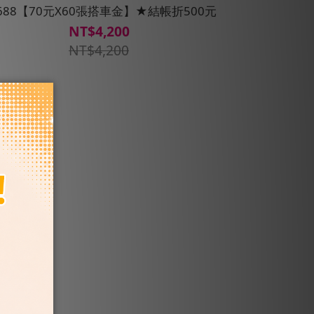
5688【70元X60張搭車金】★結帳折500元
NT$4,200
NT$4,200