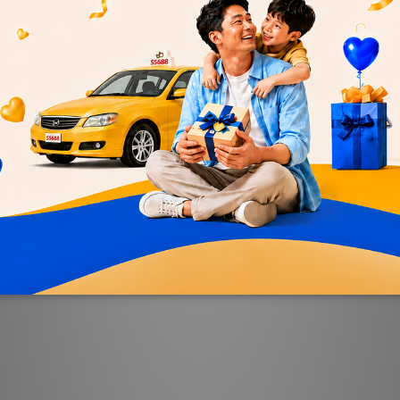
88【訂閱12期/80元x40張搭車
55688【80元x45張搭車
每月贈即享券400元+預約派車
享券400元
X2次
NT$3,100
NT$3,600
NT$3,898
NT$4,000