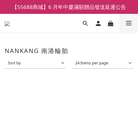
【55688商城】6 月年中慶滿額贈品發送延遲公告
【鑽石熊/金熊新客首購限定】優惠搭車金
【鑽石熊/金熊新客首購限定】優惠搭車金
NANKANG 南港輪胎
Sort by
24 Items per page