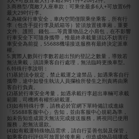
3
人
+
可放置最大行李箱
29
吋
1
件
+20
吋
2
件。
3.
商務型
/
寬敝
7
人座車款：可乘坐最多
6
人
+
可放置
6
件
最大
29
吋行李。
4.
為確保行車安全，車內空間僅限乘坐乘客，所有行
李（包含手提行李及紙箱等）皆須放置後車廂，重要
文件、護照、錢包……等貴重物品之小肩包，在不影響
行車安全下可隨身攜帶，惟最終承載量須以不妨害行
車安全為前提，
55688
機場接送服務有最終決定派車
權。
5.
實際人數與行李數若超出預約登記之數量，導致若
無法乘載，須請乘客自行處理，無法臨時更換車型。
6.
特殊行李說明：
(1)
基於法令規定，禁止載運之違禁品，如遇乘客自行
攜帶，途中如發生執法人員攔檢所發生之刑責將由乘
客自行負責。
(2)
基於行車安全考量，如遇承載行李超出車輛可承載
範圍，司機將有權拒絕載運。
(3)
如有特殊行李，請務必於官網下單時備註或進線
「
55688
客服中心」告知，並由客服中心規範為準，
如未告知造成當天無法完成接送服務，將視同已使用
服務，恕無法退款。
(4)
如有載運特殊物品需求，請自行妥善包裝及保管，
如乘客自行評估可放置於後車廂，但造成物品損壞或