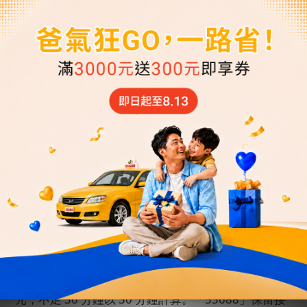
上，請主動聯繫客服中心。客服將盡力協助重新安
排；若因車輛調度不足，該筆訂單將取消並全額退
費。若您抵達台灣後仍需用車，請聯繫「
55688
客服
中心」以便重新安排。
(
指定時間接機者仍需於用車時
間
6
小時前取消才可全額退費
)
四、接送機超時費
1.
「送機」超時費：每
30
分鐘酌收待時費
NT$ 350
元，乘客須於用車時間的
30
分鐘內準時上車，若司機
於該用車時間抵達起算
30
分鐘且聯繫不上乘客後離
開，將視同已使用本次服務，收取車資
100%
金額。若
乘客需待時接送，需視司機行程允許，第
31
分鐘起，
每
30
分鐘酌收待時費
NT$ 350
元，不足
30
分鐘以
30
分鐘計算。「
55688
」保留接受乘客待時接送權利。
2.
「接機」超時費：每
30
分鐘酌收待時費
NT$ 350
元，預約時間為航班實際抵達時間者，司機於航班抵
達起算等候
90
分鐘，若司機於該班機抵達時間已等候
90
分鐘且聯繫不上乘客，將視同已使用本次服務，收
取車資
100%
金額。若乘客需待時接送，需視司機行程
允許，第
91
分鐘起，每
30
分鐘酌收待時費
NT$ 350
元，不足
30
分鐘以
30
分鐘計算。「
55688
」保留接