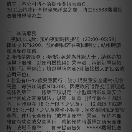
遺失，本公司將不負擔相關損害責任。
(5)
以上特殊行李規範未詳盡之處，將由
55688
機場接
送服務規範為主。
二、加購服務
1.
夜間加成費
:
預約夜間時段接送（
23:00~05:59
）一
律加收
NT$200
。預約時間若在夜間時段，結帳時
請
加購深夜加價。
2.
接機舉牌服務：接機對象若為外籍人士，請務必加
購舉牌服務，以便司機找得到乘車者，請於訂單結帳
時於「訂單備註」填寫舉牌內容
(
例
:
被接機人的姓名或
公司單位
)
。
3.
若您有
0~12
歲兒童同行，請加購兒童安全座椅或增
高墊，每張加購價
NT$200
。因應政府道路交通管理處
罰條例第三十一條第三項規定『小型車附載幼童安全
乘坐實施及宣導辦法』規範，幼童（指年齡在
4
歲以
下，且體重在
18
公斤以下之兒童）、
12
歲以下或體
重
36
公斤以下之兒童乘坐小客車，須依相關規定繫安
全帶、使用安全座椅（或增高座墊）乘坐。預約本服
務如有幼童或兒童同行，應於預約時選擇加值安全座
椅（或增高座墊）。如未提前告知，
55688
機場接送