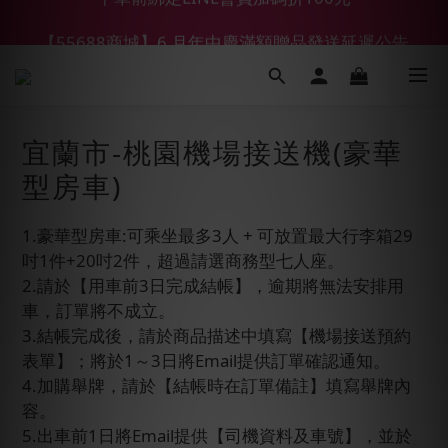
【55688商城】6 月年中慶滿額贈品發送延遲公告
【鑽石熊/金熊新客首購限定】優惠搭車金
【鑽石熊/金熊新客首購限定】優惠搭車金
宜蘭市-桃園機場接送機(豪華
型房車)
1.豪華型房車:可乘坐最多3人 + 可放置最大行李箱29
吋1件+20吋2件，超過請選商務型七人座。
2.請於【用車前3日完成結帳】，逾期將無法安排用
車，訂單將不成立。
3.結帳完成後，請於商品描述中填寫【機場接送預約
表單】；將於1～3日將Email提供訂單確認通知。
4.加購舉牌，請於【結帳時在訂單備註】填寫舉牌內
容。
5.出車前1日將Email提供【司機資料及車號】，並於