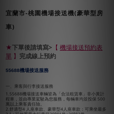
宜蘭市-桃園機場接送機(豪華型房
車)
★
下單後請填寫>
【
機場接送預約表
單
】
完成線上預約
55688
機場接送服務
一、乘客與行李接送服務
1.55688
機場接送車輛皆為「合法租賃車」非小黃計
程車，並由專業駕駛為您服務，每輛車均並投保
500
萬以上乘客責任險。
2.
舒適型
4
人座車款、豪華型
4
人座車款：可乘坐最多