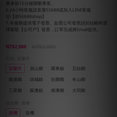
乘車前15分鐘聯繫乘客。
6.24小時客服請直撥55688或加入LINE客服
ID【@55688shop】
7.本服務提供電子發票。如需公司發票請於結帳時選
擇索取【公司戶】發票，訂單完成將Email提供。
NT$3,080
NT$2,880
區域
: 宜蘭市
宜蘭市
員山鄉
羅東鎮
五結鄉
礁溪鄉
頭城鎮
壯圍鄉
冬山鄉
三星鄉
蘇澳鎮
南澳鄉
大同鄉
接送機
: 接機
接機
送機