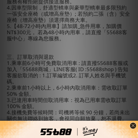
服務有權拒絕提供接送服務。
4.
因車型限制，舒適型轎車與豪華型轎車最多限預約
一張安全座椅（或增高座墊）
;
若預約二張（含）安全
座椅（增高座墊）須選擇商務大車。
5.
【
48-72
小時內用車】請加購
_
急件用車，加購價
NT$300
元
，
若為
48
小時內用車
，請直撥「
55688
客
服中心」專線為您服務。
三、訂單取消與退款
1.
乘車前
6
小時可免費取消用車
:
請直撥
55688
客服或
加入「
55688
商城」
LINE
客服
( ID :55688shop )
告知
客服欲取消的
: 1.
訂單編號
或
2.
訂單人姓名與手機號
碼。
2.
乘車前
1
小時以上，
6
小時內取消用車：需收取訂單
50%
金額。
3.
已達用車時間但取消用車：視為已用車需收取訂單
100%
金額。
4.
接機免費等候時間：司機將等候
90
分鐘，若尚未出
關也無法聯絡到旅客，會視同自願放棄，恕不退費。
(
例：班機抵達時間
12:00
，司機至
13:30
仍無法聯絡到
旅客，司機向客服回報後會直接離開機場。
)
5.
若您的班機延誤超過表訂抵達時間
4
小時（含）
以