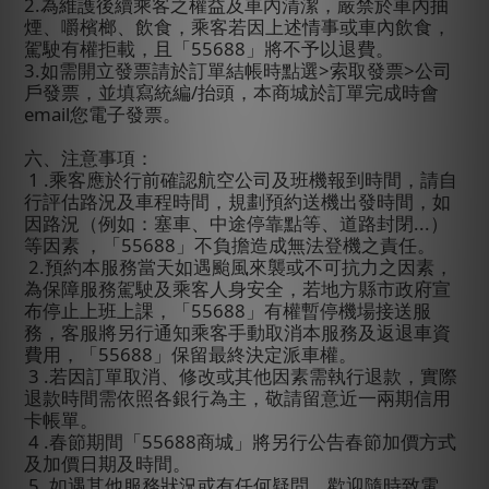
2.
為維護後續乘客之權益及車內清潔，嚴禁於車內抽
煙、嚼檳榔、飲食，乘客若因上述情事或車內飲食，
駕駛有權拒載，且「
55688
」將不予以退費。
3.
如需開立發票請於訂單結帳時點選
>
索取發票
>
公司
戶發票，並填寫統編
/
抬頭，本商城於訂單完成時會
email
您電子發票。
六、注意事項：
1 .
乘客應於行前確認航空公司及班機報到時間，請自
行評估路況及車程時間，規劃預約送機出發時間，如
因路況（例如：塞車、中途停靠點等、道路封閉
...
）
等因素
，「
55688
」不負擔造成無法登機之責任。
2.
預約本服務當天如遇颱風來襲或不可抗力之因素，
為保障服務駕駛及乘客人身安全，若地方縣市政府宣
布停止上班上課，「
55688
」有權暫停機場接送服
務，客服將另行通知乘客手動取消本服務及返退車資
費用，「
55688
」保留最終決定派車權。
3 .
若因訂單取消、修改或其他因素需執行退款，實際
退款時間需依照各銀行為主，敬請留意近一兩期信用
卡帳單。
4 .
春節期間「
55688
商城」將另行公告春節加價方式
及加價日期及時間。
5 .
如遇其他服務狀況或有任何疑問，歡迎隨時致電