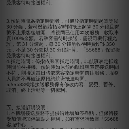
受乘客待時接送權利。
3.
預約時間為指定時間者，司機於指定時間起算等候
30
分鐘，若司機於該指定時間抵達起算
30
分鐘且聯
繫不上乘客後離開，將視同已使用本次服務，收取車
資
100%
金額。若乘客需待時接送，需視司機行程允
許，第
31
分鐘起，每
30
分鐘酌收待時費
NT$ 350
元，不足
30
分鐘以
30
分鐘計算。「
55688
」保留接
受乘客待時接送權利。
4.
指定時間：係指依乘客指定時間，非航班表定抵達
時間前往接機。預約時如原預約航班與表定接送時間
不符，則接送當日將依乘客指定時間前往服務，服務
人員將不再確認原預約航班抵達時間。
5.55688
機場接送服務保有修改內容、變更、暫停、
取消、終止活動等一切權利。
五、接送訂購說明：
1.
本機場接送服務不提供沿途增加停靠點，但保留接
受加價增加停靠點之權利，如有需求請致電「
55688
客服中心」。