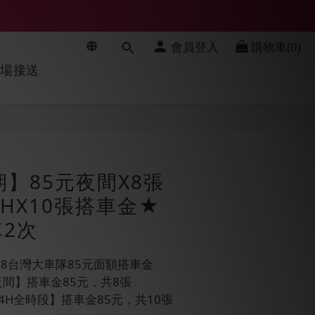
會員登入
購物車(0)
機場接送
立即購買
期】85元夜間X8張
4HX10張搭車金★
2次
688台灣大車隊85元面額搭車金
0【夜間】搭車金85元，共8張
9【24H全時段】搭車金85元，共10張