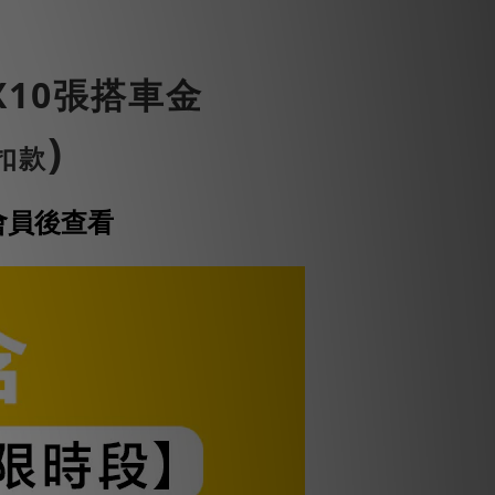
X10張搭車金
)
扣款
會員後查看