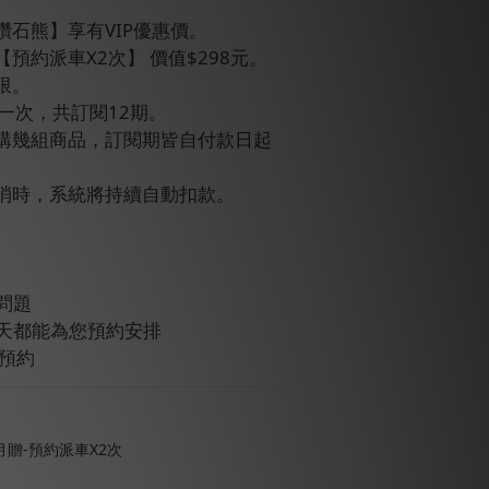
鑽石熊】享有VIP優惠價。
預約派車X2次】 價值$298元。
限。
款一次，共訂閱12期。
訂購幾組商品，訂閱期皆自付款日起
取消時，系統將持續自動扣款。
問題
雨天都能為您預約安排
鐘預約
贈-預約派車X2次