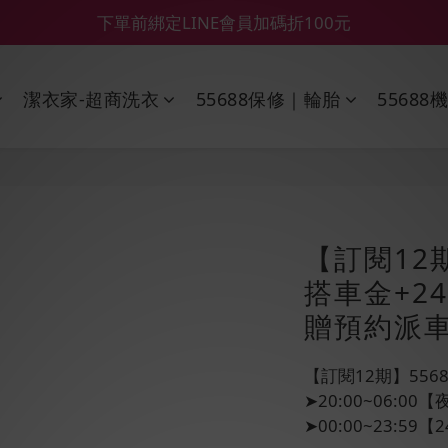
【55688商城】6 月年中慶滿額贈品發送延遲公告
【鑽石熊/金熊新客首購限定】優惠搭車金
【鑽石熊/金熊新客首購限定】優惠搭車金
潔衣家-超商洗衣
55688保修｜輪胎
55688
【訂閱12
搭車金+2
贈預約派車
【訂閱12期】55
➤20:00~06:0
➤00:00~23:5