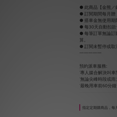
● 此商品【金熊／
● 訂閱期間每月贈【
● 搭車金無使用期
● 每30天自動扣
● 每筆訂單無論
算。
● 訂閱未暫停或
一一一一一
預約派車服務:
˙專人媒合解決叫車
˙無論尖峰時段或
˙最晚用車前60分
指定定期購商品，每月