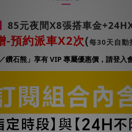
】
85元夜間X8張搭車金+24H
贈-預約派車X2次
(
每30天自動
／鑽石熊」享有 VIP 專屬優惠價，請登入