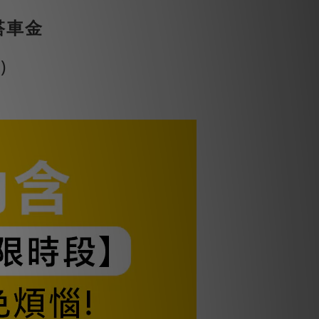
搭車金
)