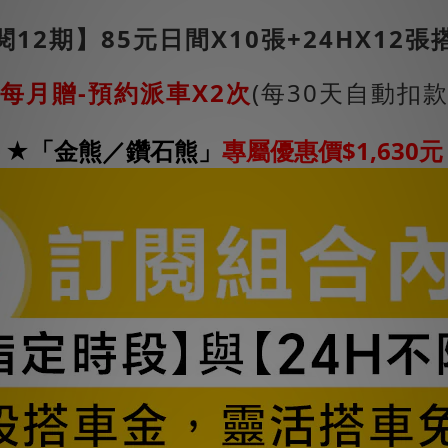
閱12期】85元日間X10張+24HX12張
每月贈-預約派車X2次
(每30天自動扣款
★「金熊／鑽石熊」
專屬優惠價
$1,630元