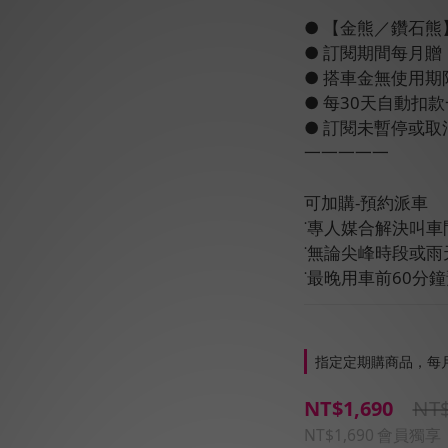
● 【金熊／鑽石熊】
● 訂閱期間每月贈【
● 搭車金無使用期
● 每30天自動扣
● 訂閱未暫停或
一一一一一
可加購-預約派車
˙專人媒合解決叫車
˙無論尖峰時段或
˙最晚用車前60分
指定定期購商品，每月
NT$
NT$1,690
NT$1,690
會員獨享