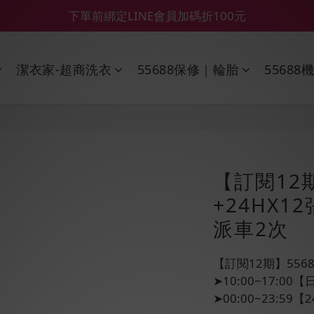
【55688商城】6 月年中慶滿額贈品發送延遲公告
【鑽石熊/金熊新客首購限定】優惠搭車金
【鑽石熊/金熊新客首購限定】優惠搭車金
潔衣家-超商洗衣
55688保修｜輪胎
55688
【訂閱12
+24HX
派車2次
【訂閱12期】55
➤10:00~17:0
➤00:00~23:5