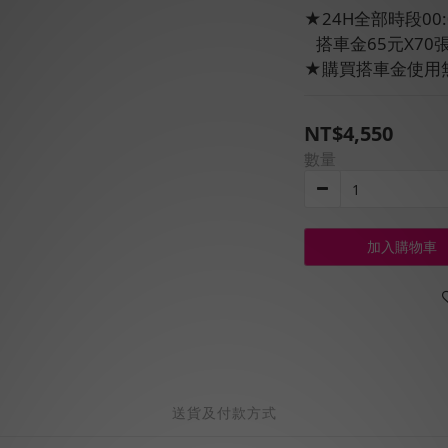
★24H全部時段00:
   搭車金65元X70
★購買搭車金使用
NT$4,550
數量
加入購物車
送貨及付款方式