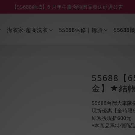
【鑽石熊/金熊新客首購限定】優惠搭車金
【鑽石熊/金熊新客首購限定】優惠搭車金
下單前綁定LINE會員加碼折100元
潔衣家-超商洗衣
55688保修｜輪胎
55688
【55688商城】6 月年中慶滿額贈品發送延遲公告
【鑽石熊/金熊新客首購限定】優惠搭車金
55688【
金】★結帳
55688台灣大車隊
現折優惠【全時段65
結帳後現折600元
*本商品爲特價商