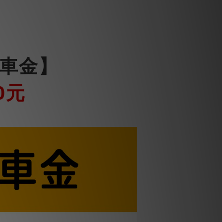
搭車金】
0元