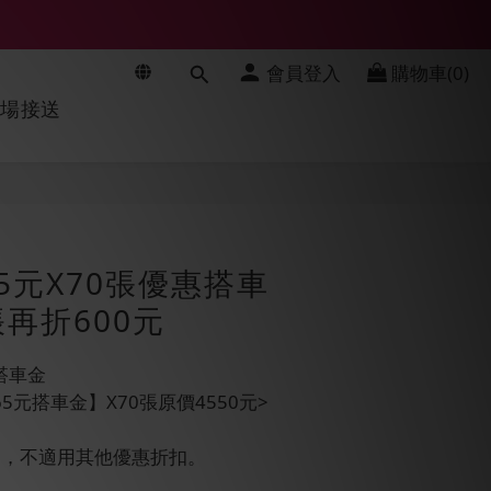
會員登入
購物車(0)
機場接送
立即購買
65元X70張優惠搭車
再折600元
搭車金
元搭車金】X70張原價4550元>
品，不適用其他優惠折扣。