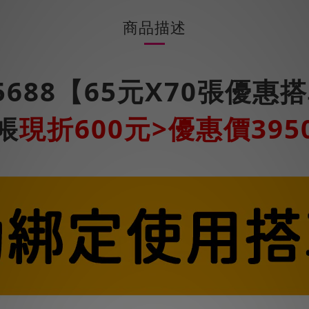
商品描述
5688【65元X70張優惠
帳
現折600元>優惠價395