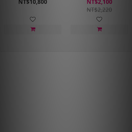
機油1L_整箱12入(免運宅
汽車健檢保養套組(含安裝
NT$10,800
NT$2,100
配到府)
工資_耗材另計)
NT$2,220