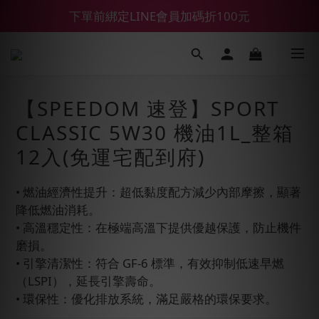
下單前綁定LINE會員加碼折100元
【鑽石熊/金熊新客首購限定】優惠搭車金
【55688商城】6 月年中慶滿額贈品發送延遲公告
【鑽石熊/金熊新客首購限定】優惠搭車金
【SPEEDOM 速登】SPORT
CLASSIC 5W30 機油1L_整箱
12入(免運宅配到府)
• 燃油經濟性提升：超低黏度配方減少內部摩擦，顯著
降低燃油消耗。
• 高溫穩定性：在極端高溫下提供優越保護，防止機件
磨損。
• 引擎清潔性：符合 GF-6 標準，有效抑制低速早燃
（LSPI），延長引擎壽命。
• 環保性：優化排放系統，滿足嚴格的環保要求。