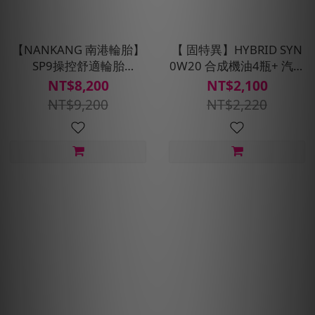
【NANKANG 南港輪胎】
【 固特異】HYBRID SYN
SP9操控舒適輪胎
0W20 合成機油4瓶+ 汽車
185/65R15四入組(含安裝
健檢保養套組(含安裝費_耗
NT$8,200
NT$2,100
定位平衡)
材另計)
NT$9,200
NT$2,220