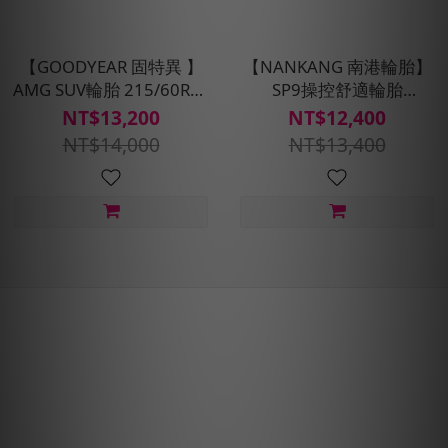
【GOODYEAR 固特異 】
【NANKANG 南港輪胎】
AMG SUV輪胎 215/60R17
SP9操控舒適輪胎
四入組(含免費安裝、定位
215/60R17四入組(含安裝
NT$13,200
NT$12,400
平衡)
定位平衡)
NT$14,000
NT$13,400