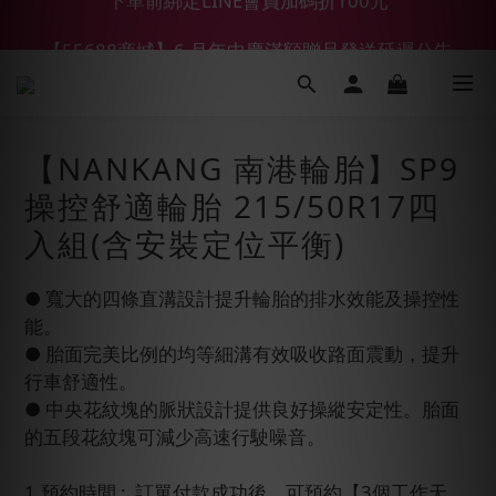
【55688商城】6 月年中慶滿額贈品發送延遲公告
【鑽石熊/金熊新客首購限定】優惠搭車金
【鑽石熊/金熊新客首購限定】優惠搭車金
【NANKANG 南港輪胎】SP9
操控舒適輪胎 215/50R17四
入組(含安裝定位平衡)
● 寬大的四條直溝設計提升輪胎的排水效能及操控性
能。
● 胎面完美比例的均等細溝有效吸收路面震動，提升
行車舒適性。
● 中央花紋塊的脈狀設計提供良好操縱安定性。胎面
的五段花紋塊可減少高速行駛噪音。
1.預約時間 :  訂單付款成功後，可預約【3個工作天